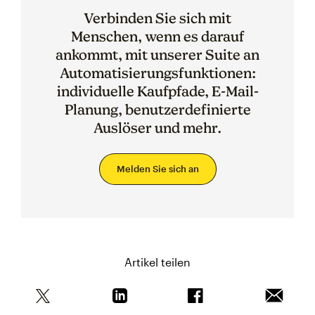
Verbinden Sie sich mit
Menschen, wenn es darauf
ankommt, mit unserer Suite an
Automatisierungsfunktionen:
individuelle Kaufpfade, E-Mail-
Planung, benutzerdefinierte
Auslöser und mehr.
Melden Sie sich an
Artikel teilen
Teile diesen Artikel auf Twitter
Teile diesen Artikel auf Linkedin
Teile diesen Artikel au
Artikel 