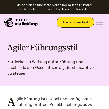
Melde dich an und teste Mailchimp 14 Tage risikofrei.
Starte noch heute – keine Kreditkarte erforderlich.
Ha
Kostenloser Test
Agiler Führungsstil
Entdecke die Wirkung agiler Führung und
erschließe den Geschäftserfolg durch adaptive
Strategien.
A
gile Führung ist flexibel und ermöglicht es
Führungskräften, Projekte reibungslos zu