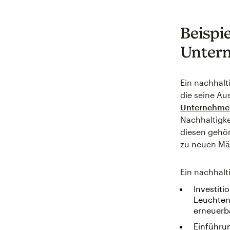
Beispi
Unter
Ein nachhalt
die seine Au
Unternehme
Nachhaltigke
diesen gehö
zu neuen Mä
Ein nachhal
Investit
Leuchten,
erneuerba
Einführu