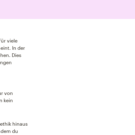
ür viele
int. In der
hen. Dies
ungen
ur von
n kein
ethik hinaus
indem du