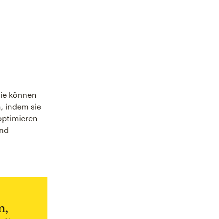
Sie können
, indem sie
optimieren
und
n,