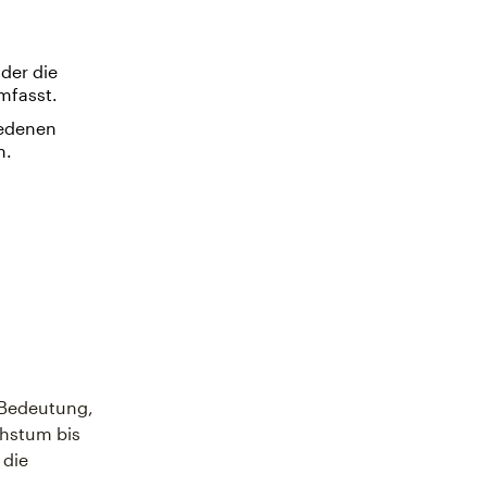
der die
mfasst.
iedenen
n.
 Bedeutung,
chstum bis
 die