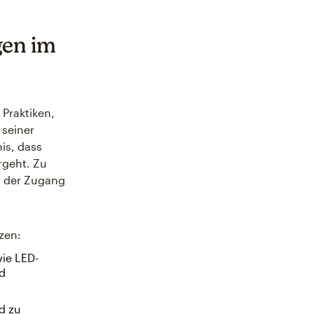
gen im
Praktiken,
 seiner
is, dass
rgeht. Zu
, der Zugang
zen:
ie LED-
nd
d zu