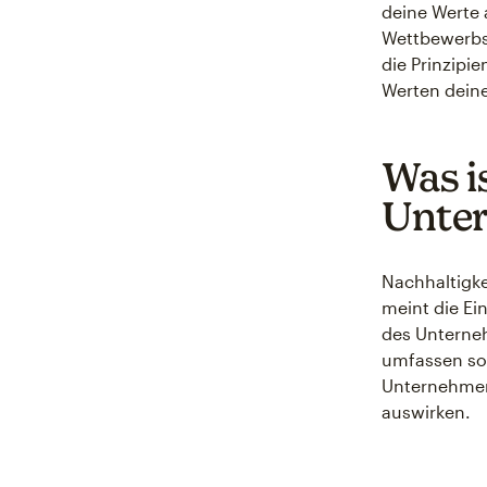
deine Werte 
Wettbewerbsv
die Prinzipi
Werten deine
Was i
Unte
Nachhaltigk
meint die Ei
des Unterneh
umfassen sozi
Unternehmen,
auswirken.