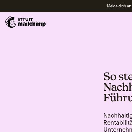
Melde dich an 
So ste
Nachh
Führu
Nachhalti
Rentabilit
Unternehm