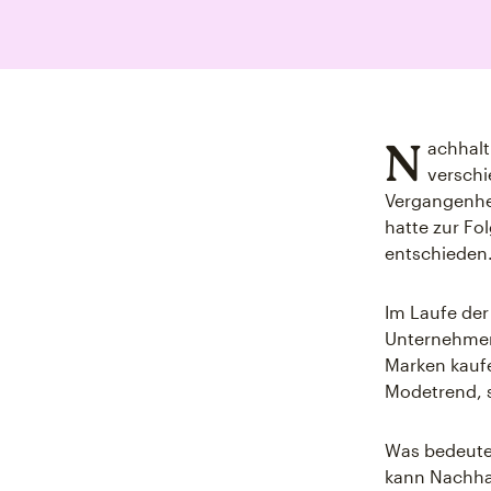
N
achhalt
verschi
Vergangenhei
hatte zur Fo
entschieden
Im Laufe der
Unternehmen 
Marken kaufe
Modetrend, s
Was bedeutet
kann Nachhal