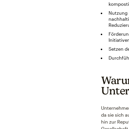
komposti
Nutzung e
nachhalt
Reduzier
Förderun
Initiativ
Setzen de
Durchführ
Warum
Unter
Unternehmen
da sie sich 
hin zur Repu
Gesellschaft