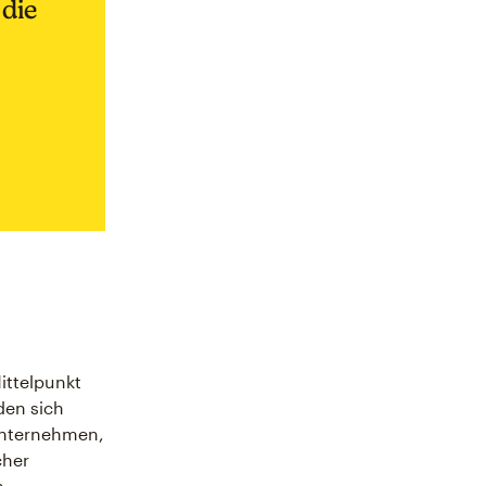
 die
Mittelpunkt
den sich
Unternehmen,
cher
n.