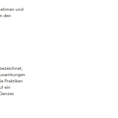
ernehmen und
an den
bezeichnet,
 Auswirkungen
e Praktiken
uf ein
 Ganzes