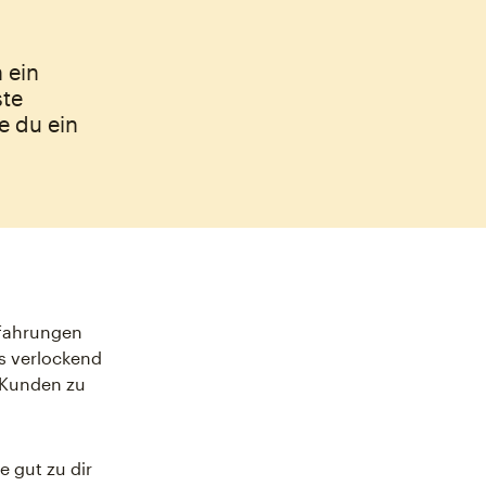
 ein
ste
e du ein
rfahrungen
s verlockend
n Kunden zu
e gut zu dir