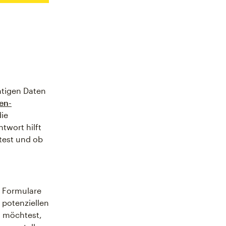
htigen Daten
en-
die
twort hilft
test und ob
e Formulare
 potenziellen
n möchtest,