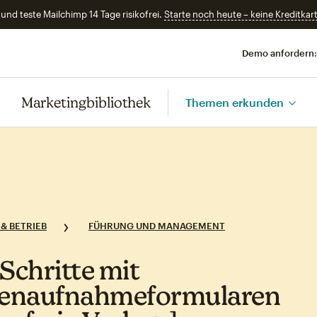
und teste Mailchimp 14 Tage risikofrei.
Starte noch heute – keine Kreditkart
Demo anfordern:
Marketingbibliothek
Themen erkunden
& BETRIEB
FÜHRUNG UND MANAGEMENT
 Schritte mit
enaufnahmeformularen