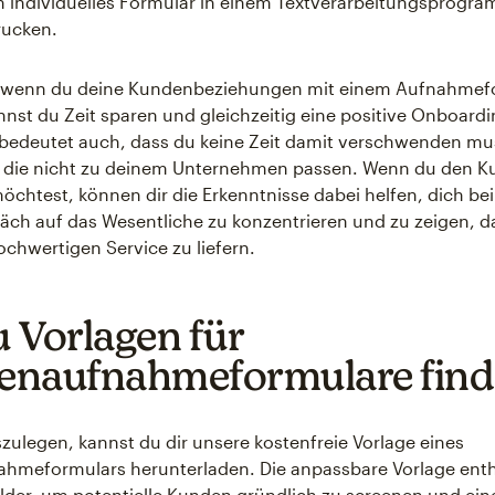
n individuelles Formular in einem Textverarbeitungsprogra
rucken.
– wenn du deine Kundenbeziehungen mit einem Aufnahmef
nnst du Zeit sparen und gleichzeitig eine positive Onboard
 bedeutet auch, dass du keine Zeit damit verschwenden m
, die nicht zu deinem Unternehmen passen. Wenn du den 
htest, können dir die Erkenntnisse dabei helfen, dich be
äch auf das Wesentliche zu konzentrieren und zu zeigen, da
ochwertigen Service zu liefern.
 Vorlagen für
naufnahmeformulare find
szulegen, kannst du dir unsere kostenfreie Vorlage eines
meformulars herunterladen. Die anpassbare Vorlage enthä
lder, um potentielle Kunden gründlich zu screenen und ein