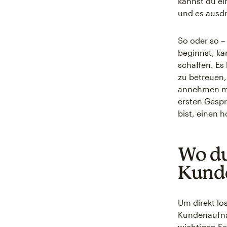
kannst du ei
und es ausd
So oder so 
beginnst, ka
schaffen. Es
zu betreuen
annehmen möc
ersten Gespr
bist, einen h
Wo du
Kunde
Um direkt lo
Kundenaufnah
wichtigen Fe