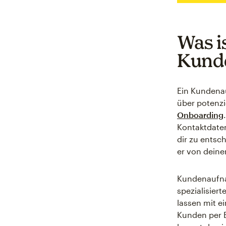
Was is
Kund
Ein Kundena
über potenzi
Onboarding
Kontaktdaten
dir zu ents
er von deine
Kundenaufna
spezialisier
lassen mit 
Kunden per E