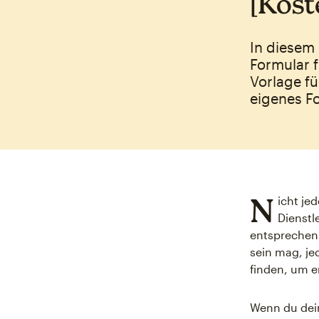
[Kost
In diesem
Formular 
Vorlage f
eigenes Fo
N
icht je
Dienstl
entsprechen 
sein mag, je
finden, um e
Wenn du dein