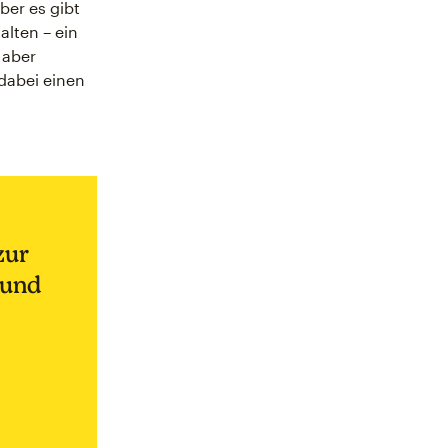
ber es gibt
alten – ein
 aber
 dabei einen
zur
 und