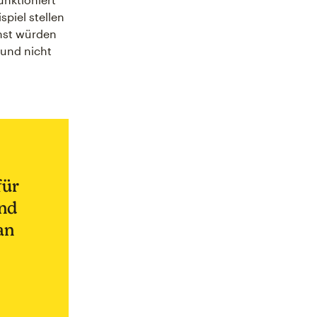
piel stellen
onst würden
und nicht
für
und
an