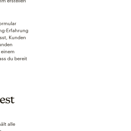
mm erstellen
ormular
ing-Erfahrung
usst, Kunden
Kunden
i einem
ss du bereit
est
lt alle
e