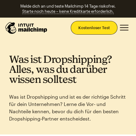
Melde dich an und teste Mailchimp 14 Tage risikofrei.
Starte noch heute – keine Kreditkarte erforderlich.
Ha
Kostenloser Test
Was ist Dropshipping?
Alles, was du darüber
wissen solltest
Was ist Dropshipping und ist es der richtige Schritt
für dein Unternehmen? Lerne die Vor‑ und
Nachteile kennen, bevor du dich für den besten
Dropshipping‑Partner entscheidest.