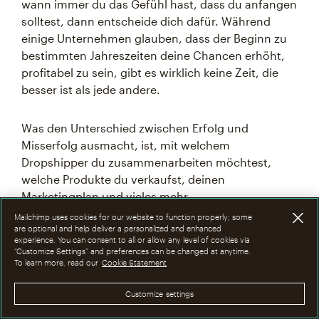
wann immer du das Gefühl hast, dass du anfangen
solltest, dann entscheide dich dafür. Während
einige Unternehmen glauben, dass der Beginn zu
bestimmten Jahreszeiten deine Chancen erhöht,
profitabel zu sein, gibt es wirklich keine Zeit, die
besser ist als jede andere.
Was den Unterschied zwischen Erfolg und
Misserfolg ausmacht, ist, mit welchem
Dropshipper du zusammenarbeiten möchtest,
welche Produkte du verkaufst, deinen
Marketingplan und vieles mehr.
Mailchimp uses cookies for our website to function properly; some
are optional and help deliver a personalized and enhanced
Du musst einige Anstrengungen unternehmen, um
experience. You can consent to all or allow any level of cookies via
Kunden zu gewinnen, da du angesichts des großen
“Customize Settings” and preferences can be changed at anytime.
To learn more, read our
Cookie Statement
Wettbewerbs, mit dem du konfrontiert bist, dein
Unternehmen hervorheben musst.
Customize settings