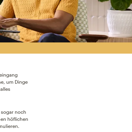
steingang
he, um Dinge
alles
t sogar noch
nen höflichen
mulieren.