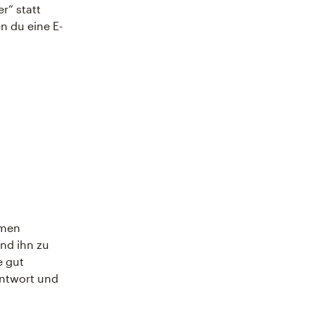
r“ statt
n du eine E-
hmen
nd ihn zu
e gut
Antwort und