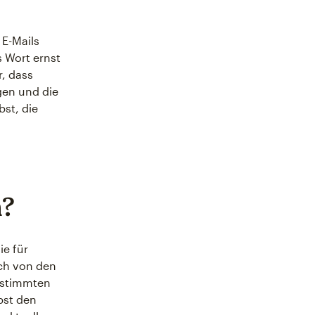
 E-Mails
s Wort ernst
r, dass
gen und die
bst, die
n?
ie für
ch von den
bestimmten
bst den