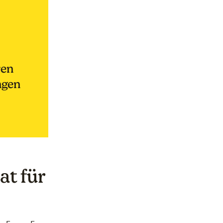
ren
ngen
at für