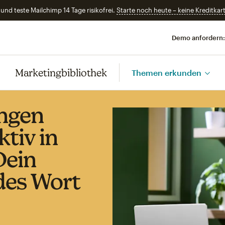
und teste Mailchimp 14 Tage risikofrei.
Starte noch heute – keine Kreditkart
Demo anfordern:
Marketingbibliothek
Themen erkunden
ngen
ktiv in
Dein
des Wort