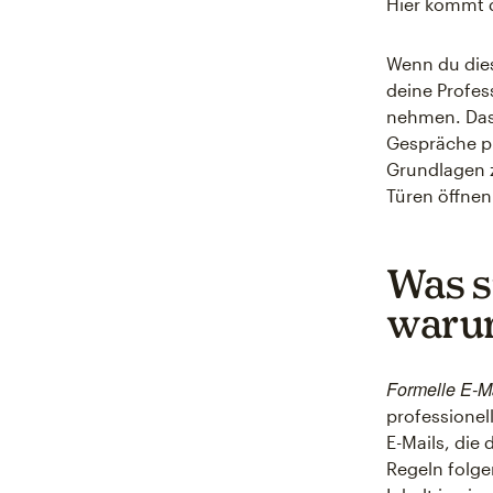
Hier kommt d
Wenn du dies
deine Profes
nehmen. Das 
Gespräche pr
Grundlagen z
Türen öffnen
Was s
warum
Formelle E-M
professione
E-Mails, die
Regeln folge