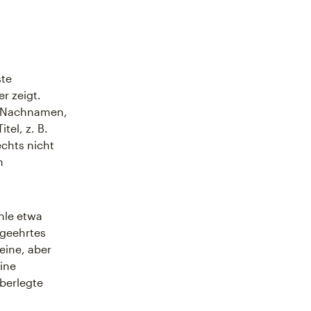
ste
r zeigt.
nd Nachnamen,
tel, z. B.
echts nicht
n
hle etwa
 geehrtes
eine, aber
ine
berlegte