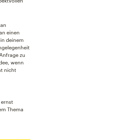
pektvollen
 an
 an einen
 in deinem
ngelegenheit
 Anfrage zu
 Idee, wenn
t nicht
 ernst
 dem Thema