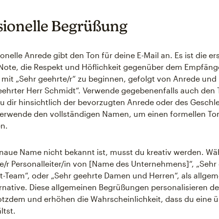
sionelle Begrüßung
onelle Anrede gibt den Ton für deine E-Mail an. Es ist die er
Note, die Respekt und Höflichkeit gegenüber dem Empfänge
s, mit „Sehr geehrte/r“ zu beginnen, gefolgt von Anrede u
geehrter Herr Schmidt“. Verwende gegebenenfalls auch den Ti
du dir hinsichtlich der bevorzugten Anrede oder des Geschl
 verwende den vollständigen Namen, um einen formellen To
n.
aue Name nicht bekannt ist, musst du kreativ werden. Wä
e/r Personalleiter/in von [Name des Unternehmens]“, „Sehr
-Team“, oder „Sehr geehrte Damen und Herren“, als allgem
ernative. Diese allgemeinen Begrüßungen personalisieren de
otzdem und erhöhen die Wahrscheinlichkeit, dass du eine ü
ltst.