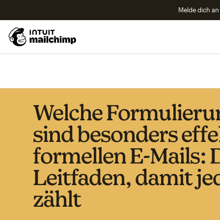
Melde dich an 
Welche Formulieru
sind besonders effe
formellen E-Mails: 
Leitfaden, damit je
zählt