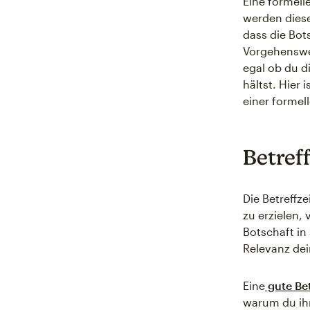
Eine formelle
werden diese
dass die Bot
Vorgehenswei
egal ob du 
hältst. Hier 
einer formell
Betreff
Die Betreffze
zu erzielen,
Botschaft in
Relevanz dei
Eine
gute Bet
warum du ihn