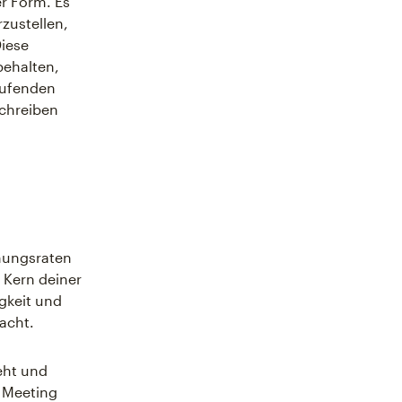
er Form. Es
zustellen,
Diese
behalten,
aufenden
Schreiben
fnungsraten
 Kern deiner
gkeit und
dacht.
eht und
n Meeting