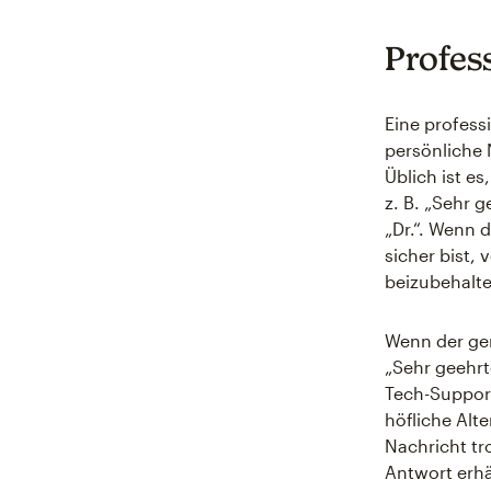
Profes
Eine professi
persönliche 
Üblich ist e
z. B. „Sehr 
„Dr.“. Wenn 
sicher bist,
beizubehalte
Wenn der gen
„Sehr geehrt
Tech-Support
höfliche Alt
Nachricht tr
Antwort erhä