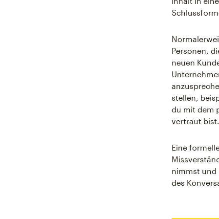
Inhalt in ei
Schlussform
Normalerweis
Personen, di
neuen Kunden
Unternehmen
anzusprechen
stellen, bei
du mit dem p
vertraut bist
Eine formelle
Missverständ
nimmst und R
des Konversa