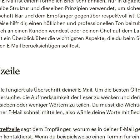
 E-Mail ist einem formellen Brief sehr ähnlich, nur in digital
lbe Struktur und dieselben Prinzipien verwendet, um sicher
schaft klar und dem Empfänger gegenüber respektvoll ist. 
se hilft dir, einen höflichen und professionellen Ton beizu
dich an einen Kunden wendest oder deinen Chef auf dem L
ist ein Überblick über die wichtigsten Aspekte, die du beim 
en E-Mail berücksichtigen solltest.
zeile
ile fungiert als Überschrift deiner E-Mail. Um die besten Öf
 versuche, die Aufmerksamkeit der Leser zu wecken und den
 sieben oder weniger Wörtern zu teilen. Du musst die Wichti
ner E-Mail schnell mitteilen, also wähle deine Worte mit Be
reffzeile
sagt dem Empfänger, worum es in deiner E-Mail g
 kontaktierst. Wenn du beispielsweise einen Termin für ei