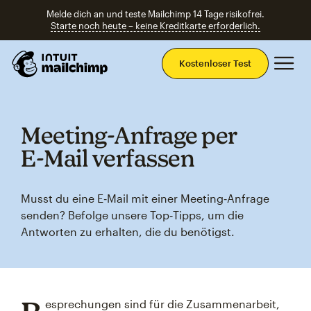
Melde dich an und teste Mailchimp 14 Tage risikofrei.
Starte noch heute – keine Kreditkarte erforderlich.
Ha
Kostenloser Test
Meeting‑Anfrage per
E‑Mail verfassen
Musst du eine E‑Mail mit einer Meeting‑Anfrage
senden? Befolge unsere Top‑Tipps, um die
Antworten zu erhalten, die du benötigst.
esprechungen sind für die Zusammenarbeit,