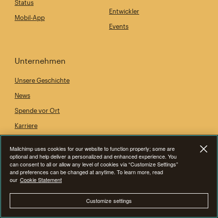
Status
Entwickler
Mobil-App
Events
Unternehmen
Unsere Geschichte
News
Spende vor Ort
Karriere
Barrierefreiheit
Mailchimp uses cookies for our website to function properly; some are
optional and help deliver a personalized and enhanced experience. You
can consent to all or allow any level of cookies via “Customize Settings”
and preferences can be changed at anytime. To learn more, read
Hilfe
our
Cookie Statement
Kontakt
Customize settings
Finde einen Experten