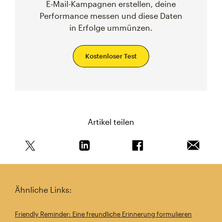
E‑Mail-Kampagnen erstellen, deine
Performance messen und diese Daten
in Erfolge ummünzen.
Kostenloser Test
Artikel teilen
Teile diesen Artikel auf Twitter
Teile diesen Artikel auf Linkedin
Teile diesen Artikel au
Artikel 
Ähnliche Links:
Friendly Reminder: Eine freundliche Erinnerung formulieren