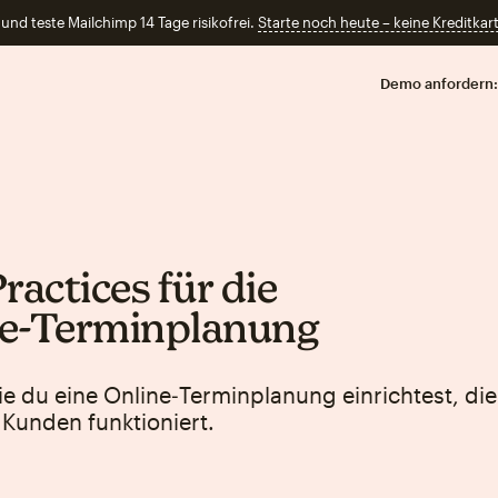
und teste Mailchimp 14 Tage risikofrei.
Starte noch heute – keine Kreditkart
Demo anfordern:
ractices für die
e‑Terminplanung
ie du eine Online‑Terminplanung einrichtest, die
Kunden funktioniert.