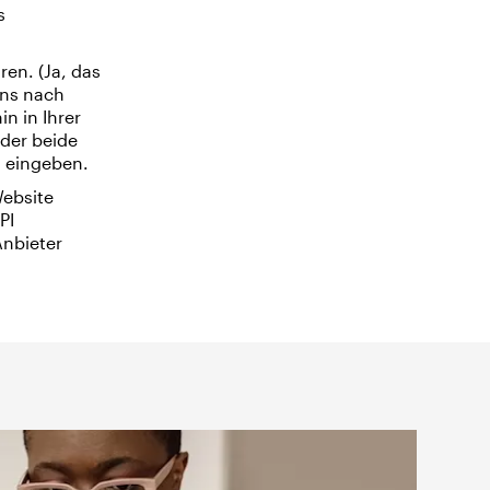
s
en. (Ja, das
ins nach
n in Ihrer
oder beide
n eingeben.
ebsite
PI
Anbieter