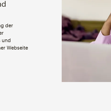
nd
ng der
er
s und
ner Webseite