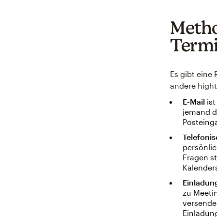
Metho
Term
Es gibt eine 
andere high
E-Mail
ist
jemand di
Posteing
Telefonis
persönli
Fragen st
Kalender
Einladun
zu Meeti
versende
Einladung