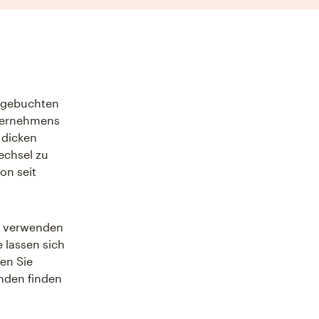
e gebuchten
nternehmens
 dicken
echsel zu
on seit
e verwenden
 lassen sich
en Sie
nden finden