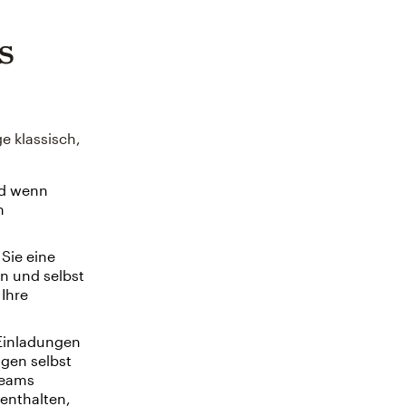
s
e klassisch,
und wenn
m
Sie eine
n und selbst
 Ihre
Einladungen
gen selbst
Teams
 enthalten,