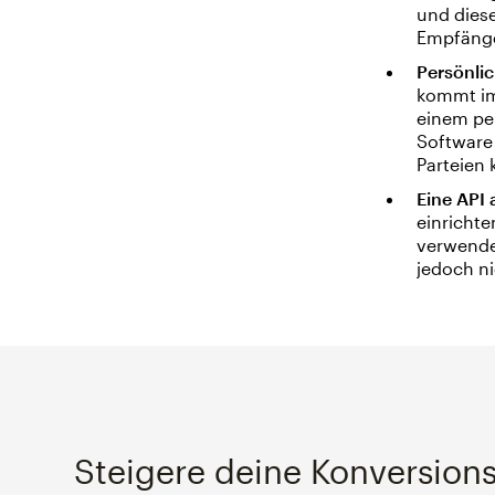
und dies
Empfänge
Persönlic
kommt im
einem per
Software 
Parteien 
Eine API 
einrichte
verwenden
jedoch ni
Steigere deine Konversions