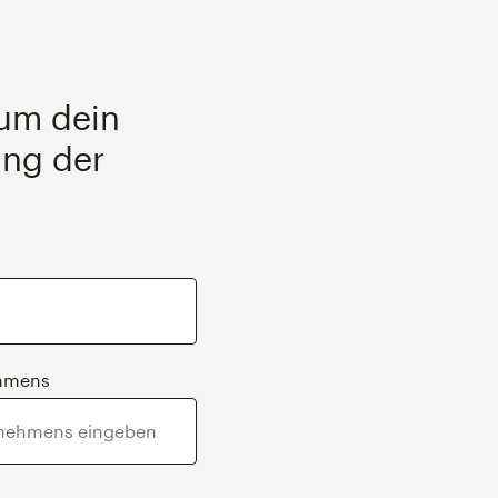
 um dein
ung der
ehmens