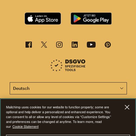
Diese Seite ist jetzt auch in anderen Sprachen verfügba
Mailchimp uses cookies for our website to function properly; some are
optional and help deliver a personalized and enhanced experience. You
©2001-2026 Alle Rechte vorbehalten. Mailchimp® ist eine eingetragene
can consent to all or allow any level of cookies via “Customize Settings”
Marke der Rocket Science Group. Apple und das Apple-Logo sind Marken
and preferences can be changed at anytime. To learn more, read
von Apple Inc. Mac App Store ist eine Dienstleistungsmarke von Apple
our
Inc. Google Play und das Google-Play-Logo sind Marken von Google Inc.
Cookie Statement
Datenschutz
|
Nutzungsbedingungen
|
Rechtliche Bestimmungen
|
Cookie-Einstellungen