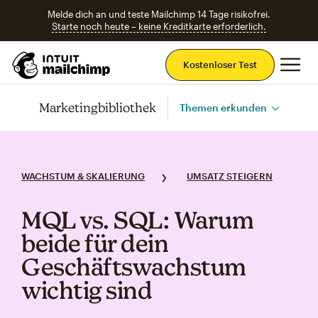
Melde dich an und teste Mailchimp 14 Tage risikofrei.
Starte noch heute – keine Kreditkarte erforderlich.
Ha
Kostenloser Test
Marketingbibliothek
Themen erkunden
WACHSTUM & SKALIERUNG
UMSATZ STEIGERN
MQL vs. SQL: Warum
beide für dein
Geschäftswachstum
wichtig sind