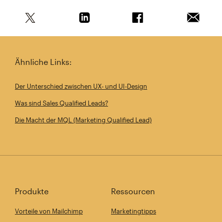
Teile diesen Artikel auf Twitter
Teile diesen Artikel auf Linkedin
Teile diesen Artikel au
Artikel 
Ähnliche Links:
Der Unterschied zwischen UX- und UI-Design
Was sind Sales Qualified Leads?
Die Macht der MQL (Marketing Qualified Lead)
Produkte
Ressourcen
Vorteile von Mailchimp
Marketingtipps