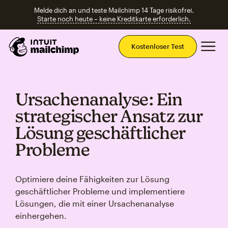
Melde dich an und teste Mailchimp 14 Tage risikofrei.
Starte noch heute – keine Kreditkarte erforderlich.
Ha
Kostenloser Test
Ursachenanalyse: Ein
strategischer Ansatz zur
Lösung geschäftlicher
Probleme
Optimiere deine Fähigkeiten zur Lösung
geschäftlicher Probleme und implementiere
Lösungen, die mit einer Ursachenanalyse
einhergehen.