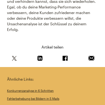
und verhindern kannst, dass sie sich wiederholen.
Egal, ob du deine Marketing-Performance
verbessern, deine Kunden zufriedener machen
oder deine Produkte verbessern willst, die
Ursachenanalyse ist der Schlüssel zu deinem
Erfolg.
Artikel teilen
Teile diesen Artikel auf Twitter
Teile diesen Artikel auf Linkedin
Teile diesen Artikel au
Artikel 
Ähnliche Links:
Konkurrenzanalyse in 6 Schritten
Fehlerbehebung bei Bildern in E-Mails