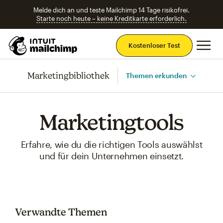
Melde dich an und teste Mailchimp 14 Tage risikofrei.
Starte noch heute – keine Kreditkarte erforderlich.
Ha
Kostenloser Test
Marketingbibliothek
Themen erkunden
Marketingtools
Erfahre, wie du die richtigen Tools auswählst
und für dein Unternehmen einsetzt.
Verwandte Themen