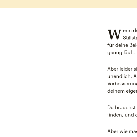
W
enn d
Stills
für deine Be
genug läuft.
Aber leider 
unendlich. 
Verbesserung,
deinem eige
Du brauchst 
finden, und 
Aber wie ma