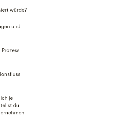
miert würde?
fügen und
n Prozess
ionsfluss
ich je
tellst du
nternehmen