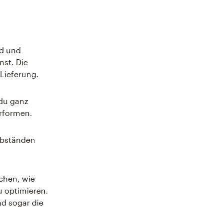
nd und
st. Die
 Lieferung.
 du ganz
erformen.
tabständen
ichen, wie
u optimieren.
d sogar die