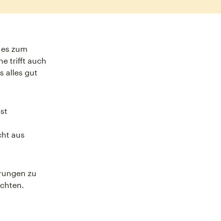
 es zum
e trifft auch
s alles gut
st
cht aus
erungen zu
ichten.