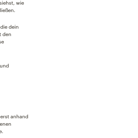
siehst, wie
ließen.
 die dein
t den
se
 und
zierst anhand
denen
e.