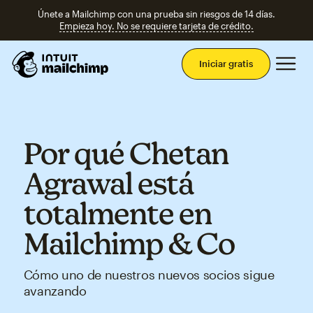
Únete a Mailchimp con una prueba sin riesgos de 14 días.
Empieza hoy. No se requiere tarjeta de crédito.
Men
Iniciar gratis
Por qué Chetan
Agrawal está
totalmente en
Mailchimp & Co
Cómo uno de nuestros nuevos socios sigue
avanzando