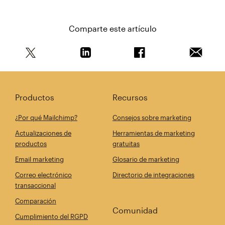
Comparte este artículo
Comparte este artículo en Twitter
Comparte este artículo en Linkedin
Comparte este artícul
Envía es
Productos
Recursos
¿Por qué Mailchimp?
Consejos sobre marketing
Actualizaciones de
Herramientas de marketing
productos
gratuitas
Email marketing
Glosario de marketing
Correo electrónico
Directorio de integraciones
transaccional
Comparación
Comunidad
Cumplimiento del RGPD