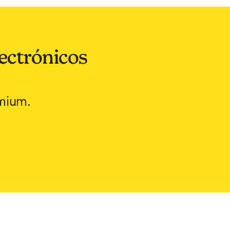
lectrónicos
emium.