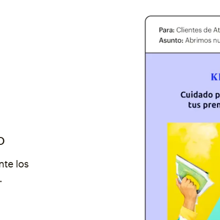
o
nte los
.