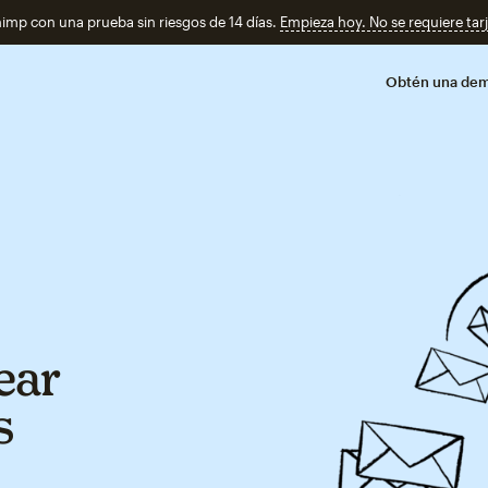
imp con una prueba sin riesgos de 14 días.
Empieza hoy. No se requiere tarj
Obtén una de
ear
s