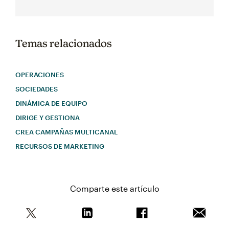
Temas relacionados
OPERACIONES
SOCIEDADES
DINÁMICA DE EQUIPO
DIRIGE Y GESTIONA
CREA CAMPAÑAS MULTICANAL
RECURSOS DE MARKETING
Comparte este artículo
Comparte este artículo en Twitter
Comparte este artículo en Linkedin
Comparte este artícul
Envía es