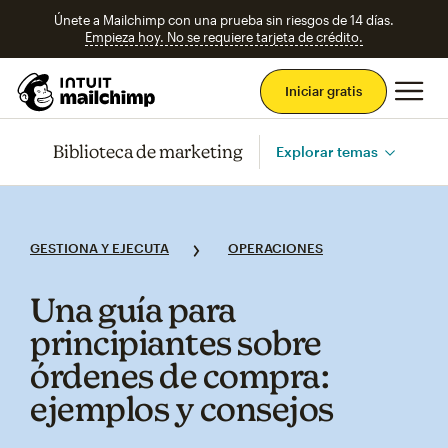
Únete a Mailchimp con una prueba sin riesgos de 14 días.
Empieza hoy. No se requiere tarjeta de crédito.
Men
Iniciar gratis
Biblioteca de marketing
Explorar temas
GESTIONA Y EJECUTA
OPERACIONES
Una guía para
principiantes sobre
órdenes de compra:
ejemplos y consejos