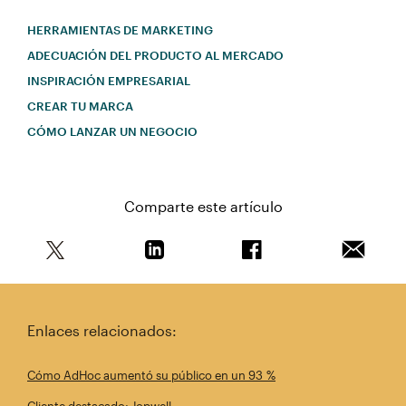
HERRAMIENTAS DE MARKETING
ADECUACIÓN DEL PRODUCTO AL MERCADO
INSPIRACIÓN EMPRESARIAL
CREAR TU MARCA
CÓMO LANZAR UN NEGOCIO
Comparte este artículo
Comparte este artículo en Twitter
Comparte este artículo en Linkedin
Comparte este artícul
Envía es
Enlaces relacionados:
Cómo AdHoc aumentó su público en un 93 %
Cliente destacado: Jopwell