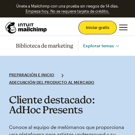
Únete a Mailchimp con una prueba sin riesgos de 14 días.
Empieza hoy. No se requiere tarjeta de crédito.
Men
Iniciar gratis
Biblioteca de marketing
Explorar temas
PREPARACIÓN E INICIO
ADECUACIÓN DEL PRODUCTO AL MERCADO
Cliente destacado:
AdHoc Presents
Conoce al equipo de melómanos que proporciona
una plataforma para artistas underground y su