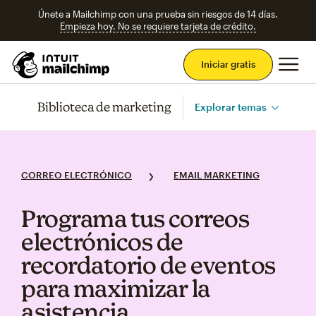
Únete a Mailchimp con una prueba sin riesgos de 14 días.
Empieza hoy. No se requiere tarjeta de crédito.
Men
Iniciar gratis
Biblioteca de marketing
Explorar temas
CORREO ELECTRÓNICO
EMAIL MARKETING
Programa tus correos
electrónicos de
recordatorio de eventos
para maximizar la
asistencia