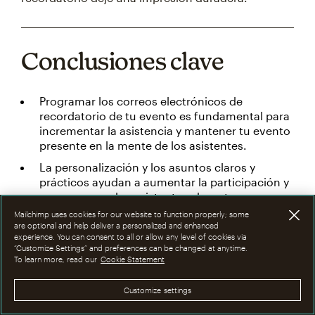
Conclusiones clave
Programar los correos electrónicos de
recordatorio de tu evento es fundamental para
incrementar la asistencia y mantener tu evento
presente en la mente de los asistentes.
La personalización y los asuntos claros y
prácticos ayudan a aumentar la participación y
aseguran que los asistentes abran tus correos
electrónicos.
Mailchimp uses cookies for our website to function properly; some
are optional and help deliver a personalized and enhanced
Usa un programa estratégico de correos
experience. You can consent to all or allow any level of cookies via
electrónicos, desde la confirmación inicial
“Customize Settings” and preferences can be changed at anytime.
To learn more, read our
Cookie Statement
hasta el seguimiento posterior al evento, para
mantener el impulso y proporcionar detalles
fundamentales.
Customize settings
Aprovecha herramientas como los creadores