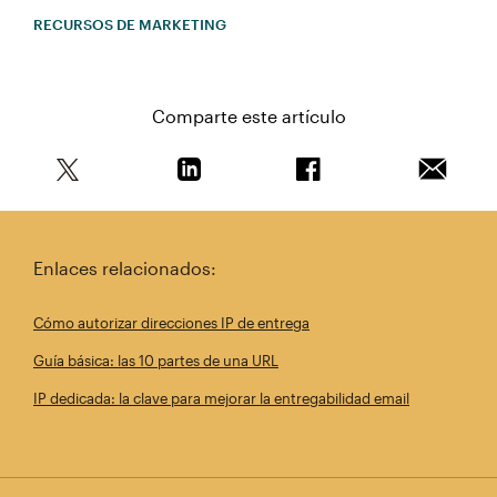
RECURSOS DE MARKETING
Comparte este artículo
Comparte este artículo en Twitter
Comparte este artículo en Linkedin
Comparte este artícul
Envía es
Enlaces relacionados:
Cómo autorizar direcciones IP de entrega
Guía básica: las 10 partes de una URL
IP dedicada: la clave para mejorar la entregabilidad email