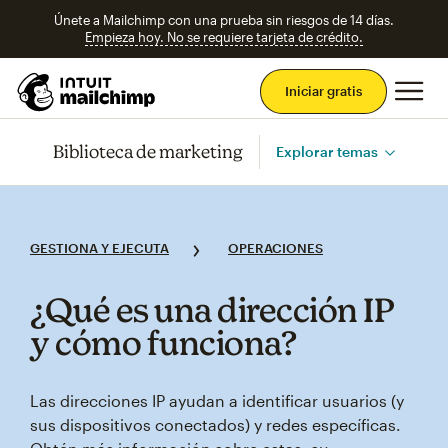
Únete a Mailchimp con una prueba sin riesgos de 14 días.
Empieza hoy. No se requiere tarjeta de crédito.
Men
Iniciar gratis
Biblioteca de marketing
Explorar temas
GESTIONA Y EJECUTA
OPERACIONES
¿Qué es una dirección IP
y cómo funciona?
Las direcciones IP ayudan a identificar usuarios (y
sus dispositivos conectados) y redes específicas.