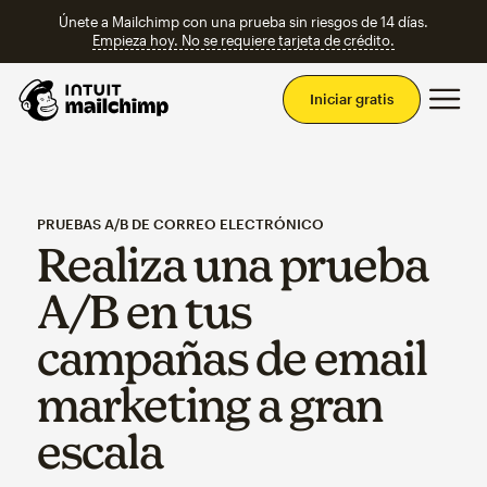
Únete a Mailchimp con una prueba sin riesgos de 14 días.
Empieza hoy. No se requiere tarjeta de crédito.
Men
Iniciar gratis
PRUEBAS A/B DE CORREO ELECTRÓNICO
Realiza una prueba
A/B en tus
campañas de email
marketing a gran
escala