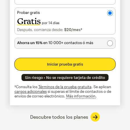
Probar gratis
Gratis
por 14 días
Después, comienza desde:
$20
/mes†
al mes†
Ahorra un 15%
en 10 000+ contactos ó más
Iniciar prueba gratis
Sin riesgo • No se requiere tarjeta de crédito
†Consulta los
Términos de la prueba gratuita
. Se aplican
cargos adicionales
si superas el límite de contactos o de
envíos de correo electrónico.
Más información
info
Descubre todos los planes