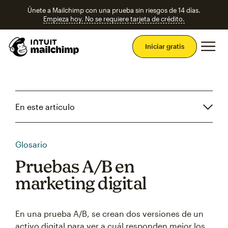
Únete a Mailchimp con una prueba sin riesgos de 14 días.
Empieza hoy. No se requiere tarjeta de crédito.
Men
Iniciar gratis
En este artículo
Glosario
Pruebas A/B en
marketing digital
En una prueba A/B, se crean dos versiones de un
activo digital para ver a cuál responden mejor los