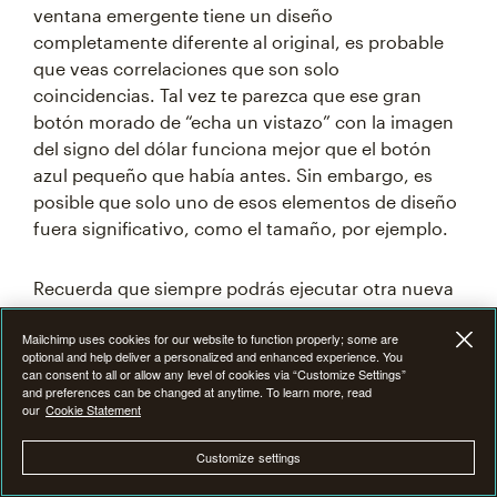
ventana emergente tiene un diseño
completamente diferente al original, es probable
que veas correlaciones que son solo
coincidencias. Tal vez te parezca que ese gran
botón morado de “echa un vistazo” con la imagen
del signo del dólar funciona mejor que el botón
azul pequeño que había antes. Sin embargo, es
posible que solo uno de esos elementos de diseño
fuera significativo, como el tamaño, por ejemplo.
Recuerda que siempre podrás ejecutar otra nueva
prueba con diferentes elementos más adelante.
Mailchimp uses cookies for our website to function properly; some are
Observar esa prueba de seguimiento siempre será
optional and help deliver a personalized and enhanced experience. You
más fácil que intentar analizar una prueba con 18
can consent to all or allow any level of cookies via “Customize Settings”
and preferences can be changed at anytime. To learn more, read
variables distintas.
our
Cookie Statement
Customize settings
Espera a que la prueba termine