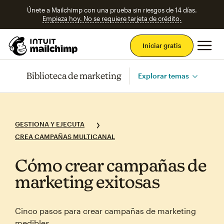
Únete a Mailchimp con una prueba sin riesgos de 14 días.
Empieza hoy. No se requiere tarjeta de crédito.
Men
Iniciar gratis
Biblioteca de marketing
Explorar temas
GESTIONA Y EJECUTA
CREA CAMPAÑAS MULTICANAL
Cómo crear campañas de
marketing exitosas
Cinco pasos para crear campañas de marketing
medibles