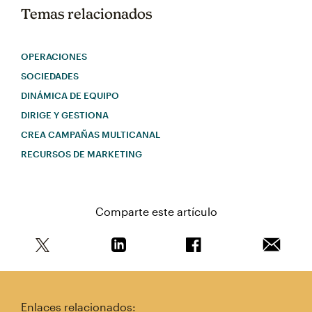
Temas relacionados
OPERACIONES
SOCIEDADES
DINÁMICA DE EQUIPO
DIRIGE Y GESTIONA
CREA CAMPAÑAS MULTICANAL
RECURSOS DE MARKETING
Comparte este artículo
Comparte este artículo en Twitter
Comparte este artículo en Linkedin
Comparte este artícul
Envía es
Enlaces relacionados: