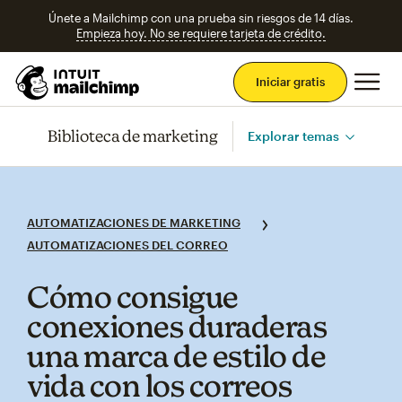
Únete a Mailchimp con una prueba sin riesgos de 14 días.
Empieza hoy. No se requiere tarjeta de crédito.
Men
Iniciar gratis
Biblioteca de marketing
Explorar temas
AUTOMATIZACIONES DE MARKETING
AUTOMATIZACIONES DEL CORREO
Cómo consigue
conexiones duraderas
una marca de estilo de
vida con los correos