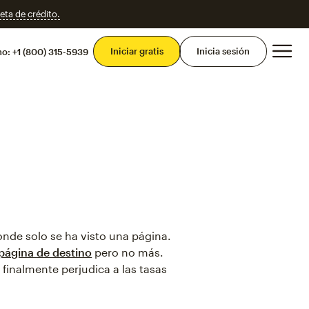
eta de crédito.
Men
Iniciar gratis
Inicia sesión
mo:
+1 (800) 315-5939
donde solo se ha visto una página.
página de destino
pero no más.
 finalmente perjudica a las tasas