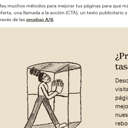
Hay muchos métodos para mejorar tus páginas para que má
oferta, una llamada a la acción (CTA), un texto publicitario 
través de las
pruebas A/B
.
¿Pr
tas
Desc
visi
pági
mejo
nues
rebo