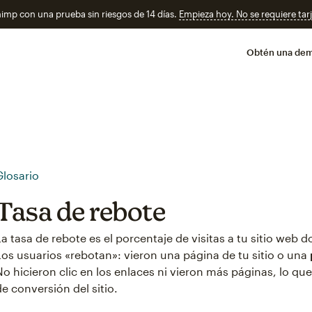
imp con una prueba sin riesgos de 14 días.
Empieza hoy. No se requiere tarj
Obtén una de
Glosario
Tasa de rebote
La tasa de rebote es el porcentaje de visitas a tu sitio web 
Los usuarios «rebotan»: vieron una página de tu sitio o una
No hicieron clic en los enlaces ni vieron más páginas, lo que
de conversión del sitio.