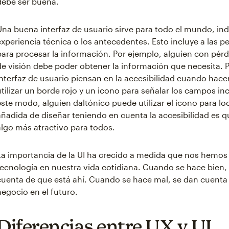
debe ser buena.
Una buena interfaz de usuario sirve para todo el mundo, in
experiencia técnica o los antecedentes. Esto incluye a las p
para procesar la información. Por ejemplo, alguien con pér
de visión debe poder obtener la información que necesita. P
interfaz de usuario piensan en la accesibilidad cuando hace
utilizar un borde rojo y un icono para señalar los campos i
este modo, alguien daltónico puede utilizar el icono para loc
añadida de diseñar teniendo en cuenta la accesibilidad es 
algo más atractivo para todos.
La importancia de la UI ha crecido a medida que nos hemos
tecnología en nuestra vida cotidiana. Cuando se hace bien, l
cuenta de que está ahí. Cuando se hace mal, se dan cuenta 
negocio en el futuro.
Diferencias entre UX y UI