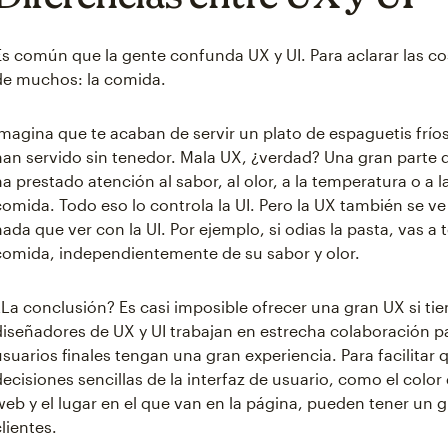
Es común que la gente confunda UX y UI. Para aclarar las c
de muchos: la comida.
Imagina que te acaban de servir un plato de espaguetis fríos s
han servido sin tenedor. Mala UX, ¿verdad? Una gran parte d
ha prestado atención al sabor, al olor, a la temperatura o a l
comida. Todo eso lo controla la UI. Pero la UX también se v
nada que ver con la UI. Por ejemplo, si odias la pasta, vas 
comida, independientemente de su sabor y olor.
¿La conclusión? Es casi imposible ofrecer una gran UX si tien
diseñadores de UX y UI trabajan en estrecha colaboración p
usuarios finales tengan una gran experiencia. Para facilitar
decisiones sencillas de la interfaz de usuario, como el color
web y el lugar en el que van en la página, pueden tener un 
clientes.