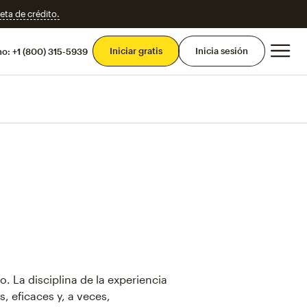
eta de crédito.
Men
Iniciar gratis
Inicia sesión
mo:
+1 (800) 315-5939
. La disciplina de la experiencia
, eficaces y, a veces,