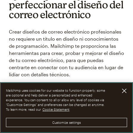
perfeccionar el diseño del
correo electrónico
Crear diseños de correo electrónico profesionales
no requiere un título en diseño ni conocimientos
de programación. Mailchimp te proporciona las
herramientas para crear, probar y mejorar el diseño
de tu correo electrónico, para que puedas
centrarte en conectar con tu audiencia en lugar de
lidiar con detalles técnicos.
Mailchimp uses cookies for our website to function properly; some
are optional and help deliver a personalized and enhanced
experience. You can consent to all or allow any level of cookies via
“Customize Settings” and preferences can be changed at anytime.
To learn more, read our
Cookie Statement
Customize settings