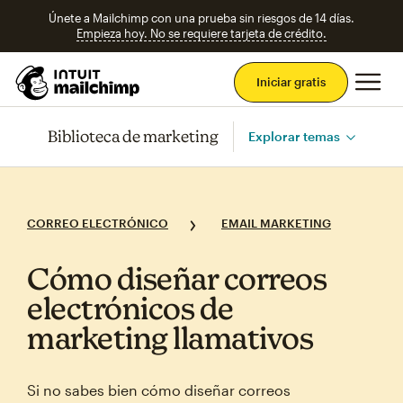
Únete a Mailchimp con una prueba sin riesgos de 14 días.
Empieza hoy. No se requiere tarjeta de crédito.
Men
Iniciar gratis
Biblioteca de marketing
Explorar temas
CORREO ELECTRÓNICO
EMAIL MARKETING
Cómo diseñar correos
electrónicos de
marketing llamativos
Si no sabes bien cómo diseñar correos