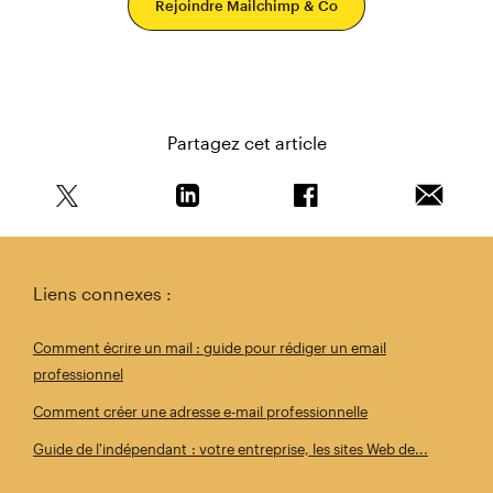
Rejoindre Mailchimp & Co
Partagez cet article
Partagez cet article sur Twitter
Partagez cet article sur Linkedin
Partagez cet article s
Envoyer 
Liens connexes :
Comment écrire un mail : guide pour rédiger un email
professionnel
Comment créer une adresse e-mail professionnelle
Guide de l'indépendant : votre entreprise, les sites Web de...