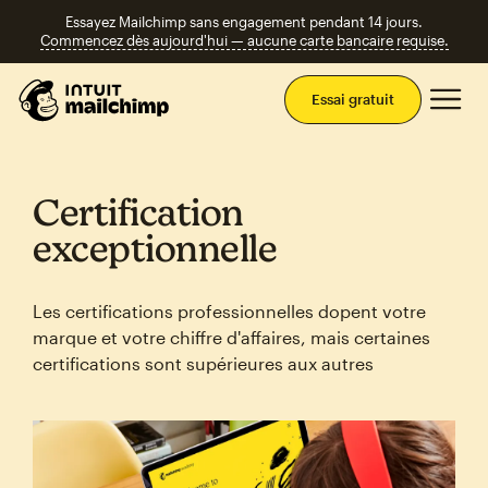
Essayez Mailchimp sans engagement pendant 14 jours.
Commencez dès aujourd'hui — aucune carte bancaire requise.
Men
Essai gratuit
Certification
exceptionnelle
Les certifications professionnelles dopent votre
marque et votre chiffre d'affaires, mais certaines
certifications sont supérieures aux autres