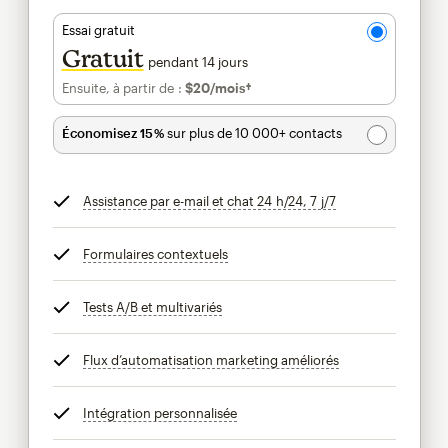
Essai gratuit
Gratuit
pendant 14 jours
Ensuite, à partir de :
$20
/mois†
par mois†
Économisez 15 %
sur plus de 10 000+ contacts
Assistance par e-mail et chat 24 h/24, 7 j/7
infobulle
Formulaires contextuels
infobulle
Tests A/B et multivariés
infobulle
Flux d’automatisation marketing améliorés
infobulle
Intégration personnalisée
infobulle