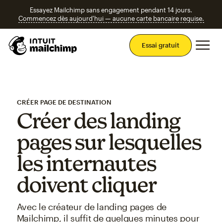
Essayez Mailchimp sans engagement pendant 14 jours.
Commencez dès aujourd'hui — aucune carte bancaire requise.
Men
Essai gratuit
CRÉER PAGE DE DESTINATION
Créer des landing
pages sur lesquelles
les internautes
doivent cliquer
Avec le créateur de landing pages de
Mailchimp, il suffit de quelques minutes pour