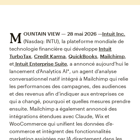
M
OUNTAIN VIEW — 28 mai 2026
—
Intuit Inc.
(Nasdaq: INTU), la plateforme mondiale de
technologie financière qui développe
Intuit
TurboTax
,
Credit Karma
,
QuickBooks
,
Mailchimp
,
et
Intuit Enterprise Suite
, a annoncé aujourd’hui le
lancement d’Analytics AI*, un agent d’analyse
conversationnel natif intégré à Mailchimp qui relie
les performances des campagnes, des audiences
et des revenus afin d’indiquer aux entreprises ce
qui a changé, pourquoi et quelles mesures prendre
ensuite. Mailchimp a également annoncé des
intégrations étendues avec Claude, Wix et
WooCommerce qui unifient les données d’e-
commerce et intègrent des fonctionnalités
marketing assistées par IA directement dans les