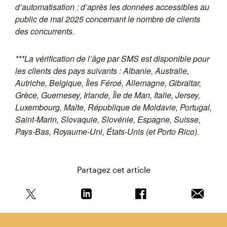
d’automatisation : d’après les données accessibles au
public de mai 2025 concernant le nombre de clients
des concurrents.
***La vérification de l’âge par SMS est disponible pour
les clients des pays suivants : Albanie, Australie,
Autriche, Belgique, Îles Féroé, Allemagne, Gibraltar,
Grèce, Guernesey, Irlande, Île de Man, Italie, Jersey,
Luxembourg, Malte, République de Moldavie, Portugal,
Saint-Marin, Slovaquie, Slovénie, Espagne, Suisse,
Pays-Bas, Royaume-Uni, États-Unis (et Porto Rico).
Partagez cet article
Partagez cet article sur Twitter
Partagez cet article sur Linkedin
Partagez cet article s
Envoyer 