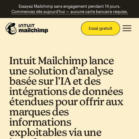
Essayez Mailchimp sans engagement pendant 14 jours.
Commencez dès aujourd'hui — aucune carte bancaire requise.
Men
Essai gratuit
Intuit Mailchimp lance
une solution d’analyse
basée sur l’IA et des
intégrations de données
étendues pour offrir aux
marques des
informations
exploitables via une