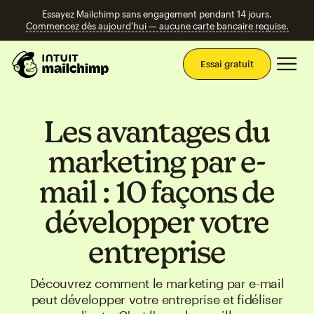
Essayez Mailchimp sans engagement pendant 14 jours.
Commencez dès aujourd'hui — aucune carte bancaire requise.
Men
Essai gratuit
Les avantages du
marketing par e-
mail : 10 façons de
développer votre
entreprise
Découvrez comment le marketing par e-mail
peut développer votre entreprise et fidéliser