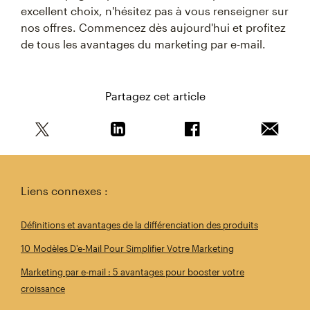
excellent choix, n'hésitez pas à vous renseigner sur
nos offres. Commencez dès aujourd'hui et profitez
de tous les avantages du marketing par e-mail.
Partagez cet article
Partagez cet article sur Twitter
Partagez cet article sur Linkedin
Partagez cet article s
Envoyer 
Liens connexes :
Définitions et avantages de la différenciation des produits
10 Modèles D'e-Mail Pour Simplifier Votre Marketing
Marketing par e-mail : 5 avantages pour booster votre
croissance