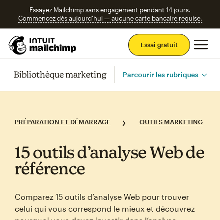
Essayez Mailchimp sans engagement pendant 14 jours.
Commencez dès aujourd'hui — aucune carte bancaire requise.
Men
Essai gratuit
Bibliothèque marketing
Parcourir les rubriques
PRÉPARATION ET DÉMARRAGE
OUTILS MARKETING
15 outils d’analyse Web de
référence
Comparez 15 outils d’analyse Web pour trouver
celui qui vous correspond le mieux et découvrez