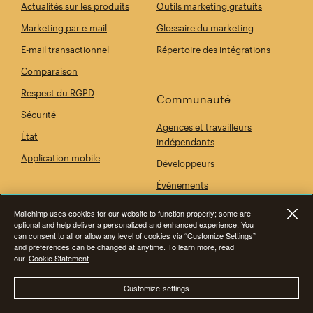
Actualités sur les produits
Outils marketing gratuits
Marketing par e-mail
Glossaire du marketing
E-mail transactionnel
Répertoire des intégrations
Comparaison
Respect du RGPD
Communauté
Sécurité
Agences et travailleurs
État
indépendants
Application mobile
Développeurs
Événements
Mailchimp uses cookies for our website to function properly; some are
optional and help deliver a personalized and enhanced experience. You
Société
can consent to all or allow any level of cookies via “Customize Settings”
and preferences can be changed at anytime. To learn more, read
our
Cookie Statement
Notre histoire
Salle de rédaction
Customize settings
Faites des dons au niveau