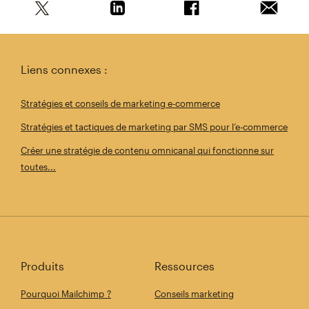
Partagez cet article sur Twitter
Partagez cet article sur Linkedin
Partagez cet article s
Envoyer 
Liens connexes :
Stratégies et conseils de marketing e-commerce
Stratégies et tactiques de marketing par SMS pour l’e-commerce
Créer une stratégie de contenu omnicanal qui fonctionne sur
toutes...
Produits
Ressources
Pourquoi Mailchimp ?
Conseils marketing