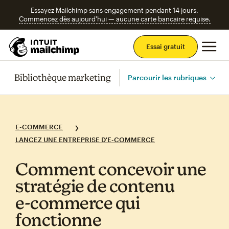
Essayez Mailchimp sans engagement pendant 14 jours.
Commencez dès aujourd'hui — aucune carte bancaire requise.
Men
Essai gratuit
Bibliothèque marketing
Parcourir les rubriques
E-COMMERCE
LANCEZ UNE ENTREPRISE D'E-COMMERCE
Comment concevoir une
stratégie de contenu
e‑commerce qui
fonctionne