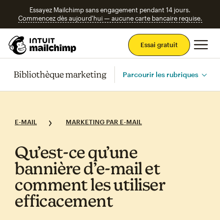
Essayez Mailchimp sans engagement pendant 14 jours.
Commencez dès aujourd'hui — aucune carte bancaire requise.
Men
Essai gratuit
Bibliothèque marketing
Parcourir les rubriques
E-MAIL
MARKETING PAR E-MAIL
Qu’est‑ce qu’une
bannière d’e‑mail et
comment les utiliser
efficacement