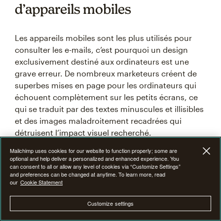
d’appareils mobiles
Les appareils mobiles sont les plus utilisés pour
consulter les e-mails, c’est pourquoi un design
exclusivement destiné aux ordinateurs est une
grave erreur. De nombreux marketeurs créent de
superbes mises en page pour les ordinateurs qui
échouent complètement sur les petits écrans, ce
qui se traduit par des textes minuscules et illisibles
et des images maladroitement recadrées qui
détruisent l’impact visuel recherché.
Mailchimp uses cookies for our website to function properly; some are
optional and help deliver a personalized and enhanced experience. You
Pensez à ces stratégies d’optimisation mobile :
can consent to all or allow any level of cookies via “Customize Settings”
and preferences can be changed at anytime. To learn more, read
Utilisez des techniques de conception
our
Cookie Statement
adaptative
qui ajustent automatiquement les
mises en page
Customize settings
Choisissez des polices et des tailles de police