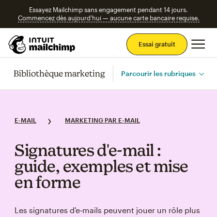
Essayez Mailchimp sans engagement pendant 14 jours.
Commencez dès aujourd'hui — aucune carte bancaire requise.
Men
Essai gratuit
Bibliothèque marketing
Parcourir les rubriques
E-MAIL
MARKETING PAR E-MAIL
Signatures d'e‑mail :
guide, exemples et mise
en forme
Les signatures d'e‑mails peuvent jouer un rôle plus