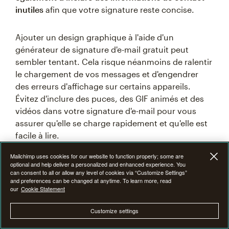
inutiles
afin que votre signature reste concise.
Ajouter un design graphique à l'aide d'un
générateur de signature d'e-mail gratuit peut
sembler tentant. Cela risque néanmoins de ralentir
le chargement de vos messages et d'engendrer
des erreurs d'affichage sur certains appareils.
Évitez d'inclure des puces, des GIF animés et des
vidéos dans votre signature d'e-mail pour vous
assurer qu'elle se charge rapidement et qu'elle est
facile à lire.
Mailchimp uses cookies for our website to function properly; some are
L’objectif ? Rédiger une signature d'e-mail détaillée,
optional and help deliver a personalized and enhanced experience. You
can consent to all or allow any level of cookies via “Customize Settings”
mais sans trop en faire.
and preferences can be changed at anytime. To learn more, read
our
Cookie Statement
Conseils pour la création
Customize settings