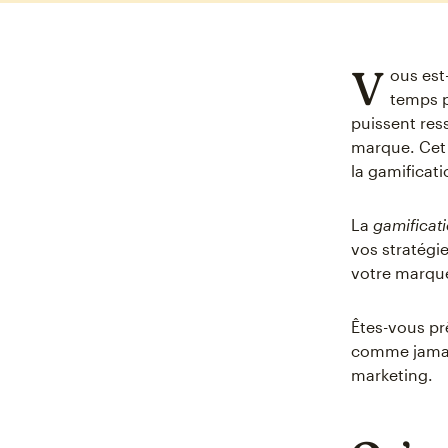
V
ous est
temps p
puissent res
marque. Cet o
la gamificat
La
gamificat
vos stratégie
votre marque
Êtes-vous pr
comme jamai
marketing.