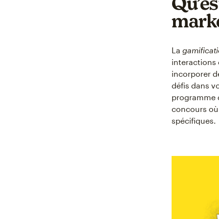
Qu’es
marke
La
gamificat
interactions
incorporer d
défis dans v
programme d
concours où 
spécifiques.