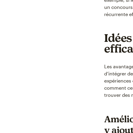
un concours
récurrente ef
Idées
effic
Les avantages
d’intégrer d
expériences 
comment cela
trouver des 
Amélio
y ajou