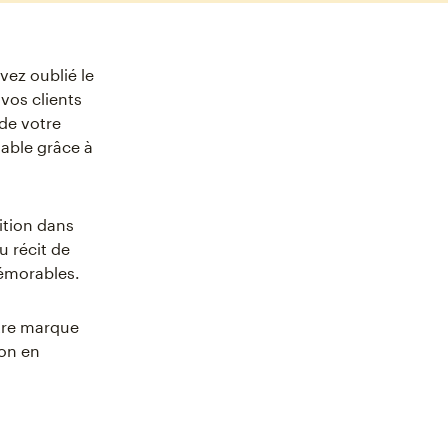
vez oublié le
vos clients
de votre
sable grâce à
ition dans
u récit de
mémorables.
otre marque
on en