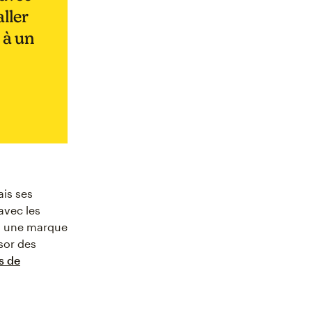
aller
 à un
is ses
avec les
 à une marque
sor des
s de