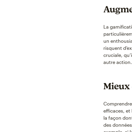
Augmen
La gamificat
particulièrem
un enthousia
risquent d’e
cruciale, qu’
autre action.
Mieux 
Comprendre v
efficaces, e
la façon don
des données 
exemple, si l