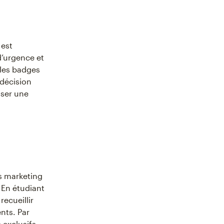
 est
d’urgence et
 les badges
 décision
iser une
es marketing
 En étudiant
ecueillir
nts. Par
 exclusifs,