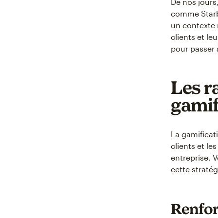
De nos jours
comme Starbu
un contexte n
clients et le
pour passer à
Les r
gamif
La gamificat
clients et le
entreprise. V
cette stratég
Renfor