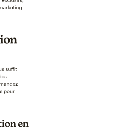
marketing
tion
s suffit
des
demandez
us pour
tion en