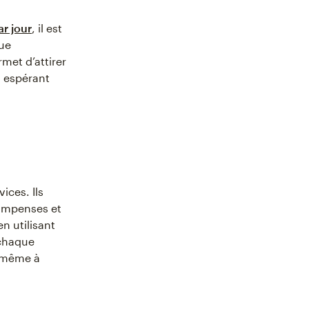
r jour
, il est
que
met d’attirer
en espérant
ices. Ils
compenses et
n utilisant
 chaque
t même à