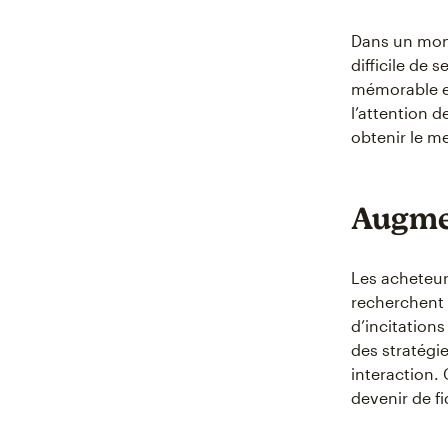
Dans un mon
difficile de
mémorable en
l’attention d
obtenir le m
Augmen
Les acheteur
recherchent 
d’incitation
des stratégi
interaction. 
devenir de f