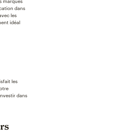
es marques
cation dans
avec les
ment idéal
fait les
votre
investir dans
eurs