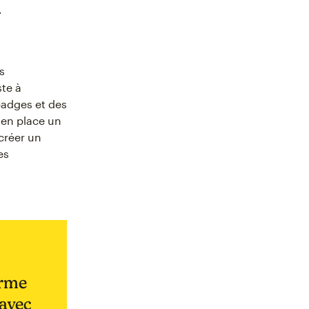
n
s
ste à
badges et des
 en place un
créer un
es
orme
 avec