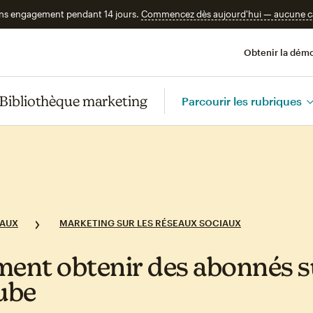
ans engagement pendant 14 jours.
Commencez dès aujourd'hui — aucune car
Obtenir la démo
Bibliothèque marketing
Parcourir les rubriques
IAUX
MARKETING SUR LES RÉSEAUX SOCIAUX
nt obtenir des abonnés s
ube