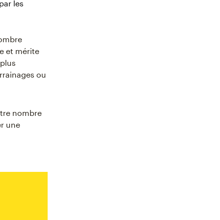
par les
nombre
e et mérite
 plus
arrainages ou
Votre nombre
er une