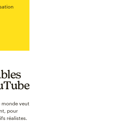
sation
ables
ouTube
 le monde veut
nt, pour
fs réalistes.