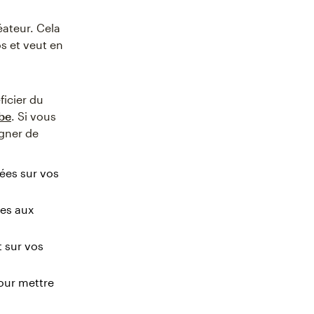
éateur. Cela
s et veut en
ficier du
be
. Si vous
gner de
ées sur vos
ges aux
t sur vos
our mettre