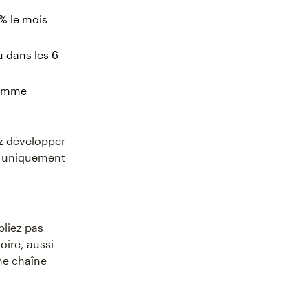
% le mois
 dans les 6
ramme
ez développer
er uniquement
bliez pas
oire, aussi
une chaîne