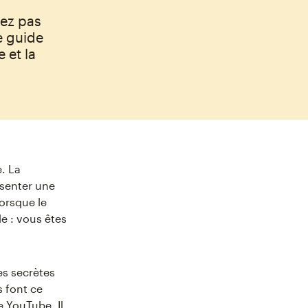
vez pas
e guide
 et la
. La
ésenter une
lorsque le
e : vous êtes
es secrètes
s font ce
e YouTube. Il