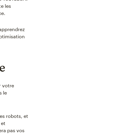
te les
ce.
 apprendrez
ptimisation
e
 votre
s le
s robots, et
 et
era pas vos