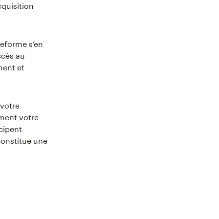
cquisition
teforme s’en
ccès au
ment et
 votre
iment votre
cipent
constitue une