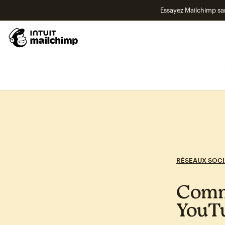
Essayez Mailchimp s
RÉSEAUX SOC
Comme
YouT