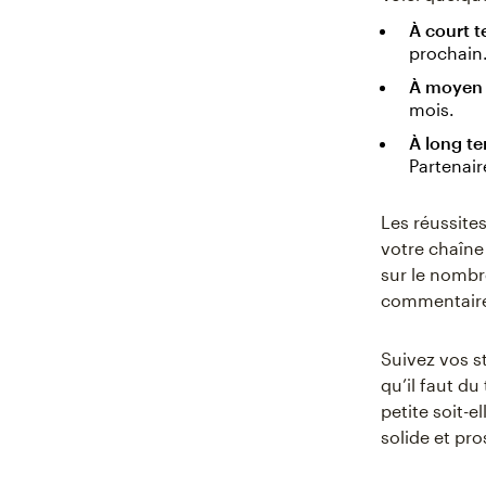
À court t
prochain
À moyen 
mois.
À long t
Partenair
Les réussite
votre chaîne
sur le nombr
commentaires
Suivez vos s
qu’il faut d
petite soit-
solide et pro