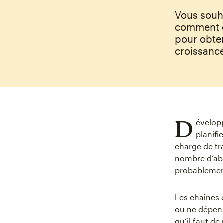
Vous souh
comment o
pour obten
croissance
D
évelop
planifi
charge de tra
nombre d’abo
probablement
Les chaînes 
ou ne dépens
qu’il faut d