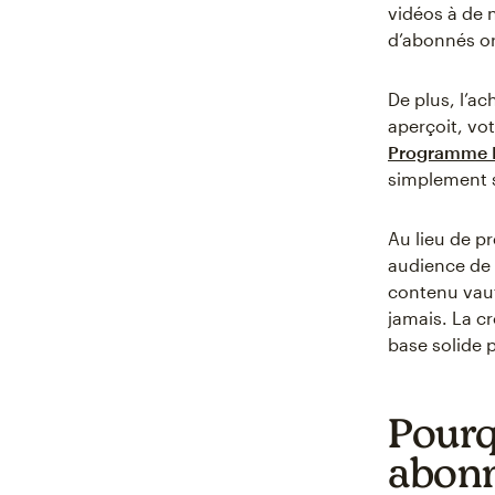
vidéos à de n
d’abonnés o
De plus, l’ac
aperçoit, vot
Programme P
simplement 
Au lieu de p
audience de 
contenu vaut
jamais. La c
base solide p
Pourq
abonn