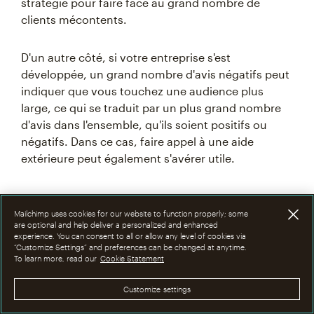
stratégie pour faire face au grand nombre de
clients mécontents.
D'un autre côté, si votre entreprise s'est
développée, un grand nombre d'avis négatifs peut
indiquer que vous touchez une audience plus
large, ce qui se traduit par un plus grand nombre
d'avis dans l'ensemble, qu'ils soient positifs ou
négatifs. Dans ce cas, faire appel à une aide
extérieure peut également s'avérer utile.
Problèmes juridiques
Mailchimp uses cookies for our website to function properly; some
are optional and help deliver a personalized and enhanced
experience. You can consent to all or allow any level of cookies via
“Customize Settings” and preferences can be changed at anytime.
Il arrive que les avis négatifs contiennent des
To learn more, read our
Cookie Statement
déclarations fausses ou diffamatoires ou des
informations personnelles vous concernant vous
Customize settings
ou votre personnel. S'il peut être efficace de