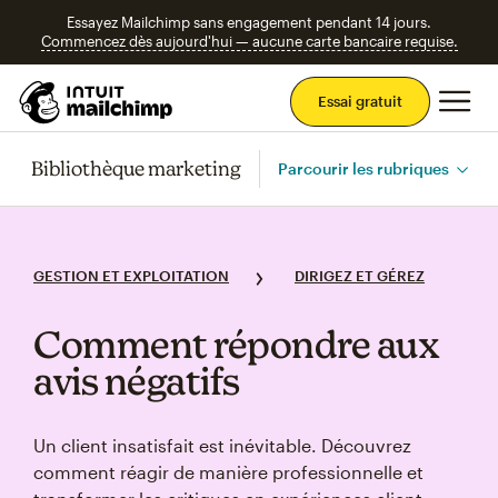
Essayez Mailchimp sans engagement pendant 14 jours.
Commencez dès aujourd'hui — aucune carte bancaire requise.
Men
Essai gratuit
Bibliothèque marketing
Parcourir les rubriques
GESTION ET EXPLOITATION
DIRIGEZ ET GÉREZ
Comment répondre aux
avis négatifs
Un client insatisfait est inévitable. Découvrez
comment réagir de manière professionnelle et