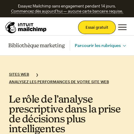
Essayez Mailchimp sans engagement pendant 14 jours.
Commencez dès aujourd'hui — aucune carte bancaire requise.
Men
Essai gratuit
Bibliothèque marketing
Parcourir les rubriques
SITES WEB
ANALYSEZ LES PERFORMANCES DE VOTRE SITE WEB
Le rôle de l’analyse
prescriptive dans la prise
de décisions plus
intelligentes