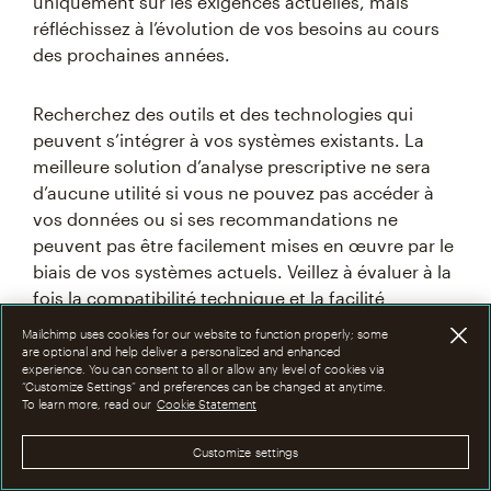
uniquement sur les exigences actuelles, mais
réfléchissez à l’évolution de vos besoins au cours
des prochaines années.
Recherchez des outils et des technologies qui
peuvent s’intégrer à vos systèmes existants. La
meilleure solution d’analyse prescriptive ne sera
d’aucune utilité si vous ne pouvez pas accéder à
vos données ou si ses recommandations ne
peuvent pas être facilement mises en œuvre par le
biais de vos systèmes actuels. Veillez à évaluer à la
fois la compatibilité technique et la facilité
d’utilisation.
Mailchimp uses cookies for our website to function properly; some
are optional and help deliver a personalized and enhanced
experience. You can consent to all or allow any level of cookies via
Tenez compte des coûts de mise en œuvre, de
“Customize Settings” and preferences can be changed at anytime.
To learn more, read our
Cookie Statement
formation, de maintenance et de toute mise à
niveau nécessaire de l’infrastructure. Évaluez
Customize settings
également les antécédents du fournisseur et ses
capacités d’assistance. Une solution légèrement