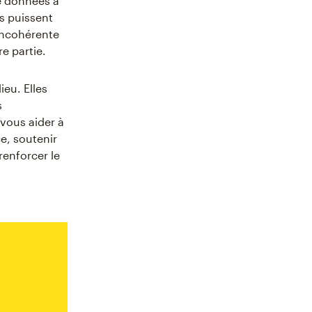
de données à
es puissent
 incohérente
e partie.
eu. Elles
s
vous aider à
e, soutenir
renforcer le