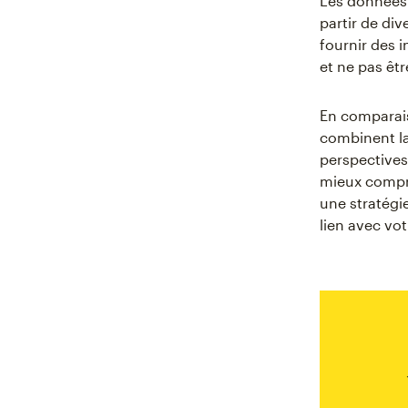
Les données 
partir de div
fournir des 
et ne pas êt
En comparais
combinent la 
perspectives
mieux compre
une stratégi
lien avec vo