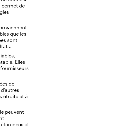
s permet de
gies
proviennent
ables que les
ées sont
ltats.
iables,
table. Elles
 fournisseurs
nées de
 d’autres
 étroite et à
ie peuvent
nt
références et