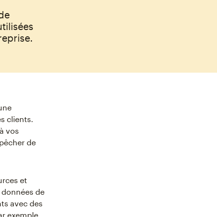
 de
tilisées
reprise.
 une
 clients.
 à vos
mpêcher de
urces et
es données de
ts avec des
ar exemple,