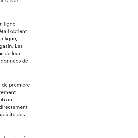
n ligne
tail obtient
n ligne,
gasin. Les
s de leur
e données de
s de première
ctement
Web ou
t directement
plicite des