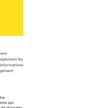
vent
xploitant les
 informations
agement
tie
ents qui
e de données