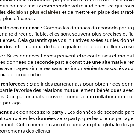
 vous pouvez mieux comprendre votre audience, ce qui vou
des
décisions plus éclairées
et de mettre en place des straté
 plus efficaces.
lité des données :
Comme les données de seconde partie 
enaire direct et fiable, elles sont souvent plus précises et fi
ierces. Cela garantit que vos initiatives axées sur les donn
r des informations de haute qualité, pour de meilleurs résu
é :
Si les données tierces peuvent être coûteuses et moins f
es données de seconde partie constitue une alternative ren
es avantages similaires sans les inconvénients associés aux
s de tierce partie.
 renforcées :
Établir des partenariats pour obtenir des don
artie favorise des relations mutuellement bénéfiques avec
es. Ces partenariats peuvent mener à une collaboration plus
s partagé.
nt aux données zero party :
Les données de seconde part
 compléter les données zero party, que les clients partage
ement. Cette combinaison offre une vue plus globale des p
ortements des clients.