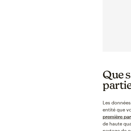
Que s
partie
Les données 
entité que vo
première par
de haute qua
partage de c