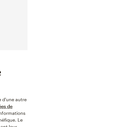
e
 d'une autre
es de
informations
néfique. Le
sant leur