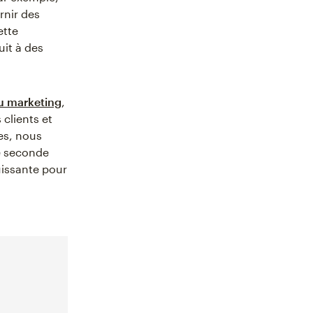
rnir des
ette
uit à des
u marketing
,
 clients et
es, nous
de seconde
uissante pour