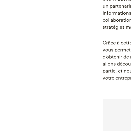
un partenari
informations
collaboratio
stratégies m
Grâce à cett
vous permetta
d'obtenir de
allons décou
partie, et n
votre entrepr