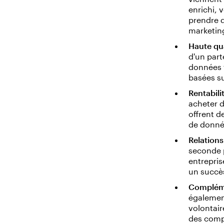
enrichi,
prendre 
marketing
Haute qua
d'un part
données t
basées su
Rentabilit
acheter d
offrent d
de donnée
Relations
seconde p
entrepris
un succè
Compléme
également
volontair
des comp