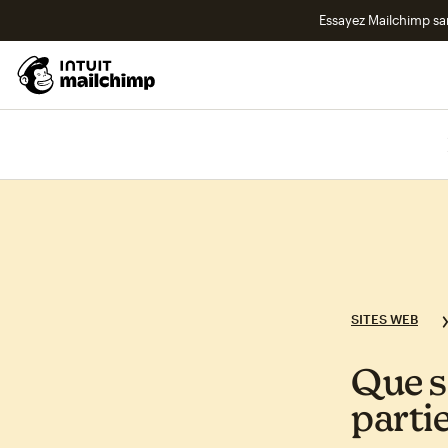
Essayez Mailchimp s
SITES WEB
Que s
partie