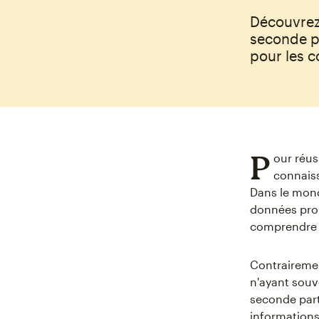
Découvrez
seconde pa
pour les co
P
our réus
connais
Dans le mond
données prop
comprendre p
Contrairemen
n'ayant souv
seconde part
informations