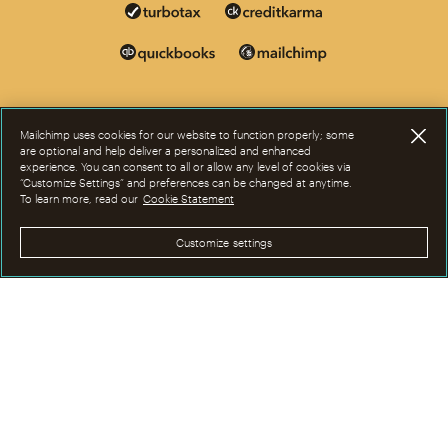
Mailchimp uses cookies for our website to function properly; some
are optional and help deliver a personalized and enhanced
experience. You can consent to all or allow any level of cookies via
“Customize Settings” and preferences can be changed at anytime.
To learn more, read our
Cookie Statement
Customize settings
Cette page est désormais disponible en d'autres langu
©2001-2026 Tous droits réservés. Mailchimp® est une marque déposée de