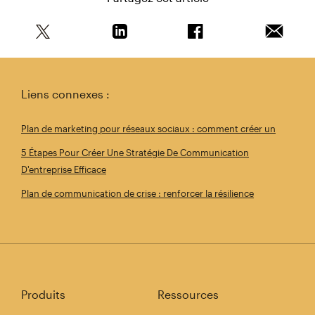
Partagez cet article sur Twitter
Partagez cet article sur Linkedin
Partagez cet article s
Envoyer 
Liens connexes :
Plan de marketing pour réseaux sociaux : comment créer un
5 Étapes Pour Créer Une Stratégie De Communication
D'entreprise Efficace
Plan de communication de crise : renforcer la résilience
Produits
Ressources