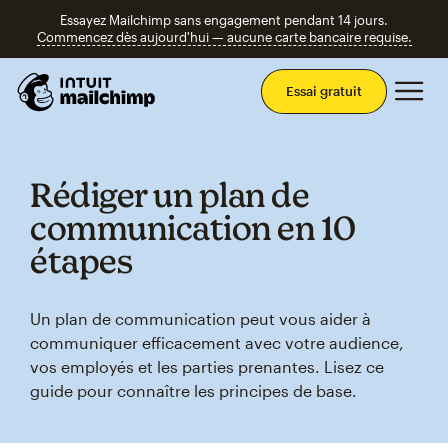
Essayez Mailchimp sans engagement pendant 14 jours.
Commencez dès aujourd'hui — aucune carte bancaire requise.
Men
Essai gratuit
Rédiger un plan de
communication en 10
étapes
Un plan de communication peut vous aider à
communiquer efficacement avec votre audience,
vos employés et les parties prenantes. Lisez ce
guide pour connaître les principes de base.