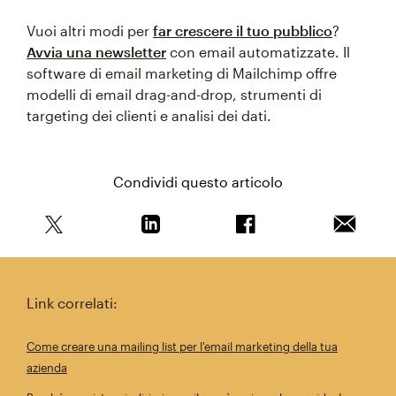
Vuoi altri modi per
far crescere il tuo pubblico
?
Avvia una newsletter
con email automatizzate. Il
software di email marketing di Mailchimp offre
modelli di email drag-and-drop, strumenti di
targeting dei clienti e analisi dei dati.
Condividi questo articolo
Condividi questo articolo su Twitter
Condividi questo articolo su Linkedi
Condividi questo arti
Invia qu
Link correlati:
Come creare una mailing list per l'email marketing della tua
azienda