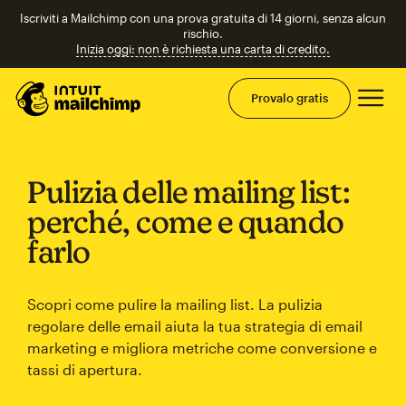
Iscriviti a Mailchimp con una prova gratuita di 14 giorni, senza alcun
rischio.
Inizia oggi: non è richiesta una carta di credito.
Men
Provalo gratis
Pulizia delle mailing list:
perché, come e quando
farlo
Scopri come pulire la mailing list. La pulizia
regolare delle email aiuta la tua strategia di email
marketing e migliora metriche come conversione e
tassi di apertura.