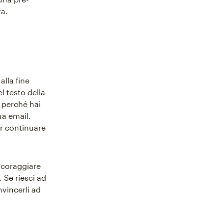
ta.
lla fine
l testo della
i perché hai
ua email.
r continuare
incoraggiare
. Se riesci ad
nvincerli ad