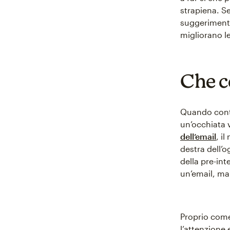
strapiena. Se
suggerimenti 
migliorano le
Che c
Quando contro
un’occhiata v
dell’email
, i
destra dell’o
della pre-in
un’email, ma
Proprio come
l’attenzione 