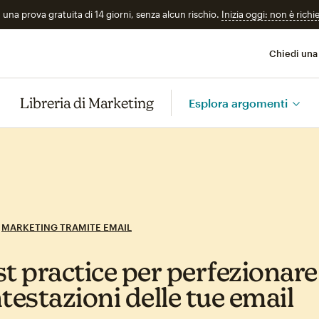
n una prova gratuita di 14 giorni, senza alcun rischio.
Inizia oggi: non è richi
Chiedi una
Libreria di Marketing
Esplora argomenti
MARKETING TRAMITE EMAIL
t practice per perfezionare 
testazioni delle tue email