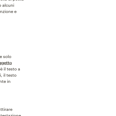
o alcuni
enzione e
e solo
ggetto
è il testo a
 il testo
nte in
ttirare
intestazione