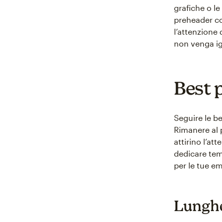
grafiche o le
preheader co
l’attenzione 
non venga i
Best p
Seguire le be
Rimanere al 
attirino l’a
dedicare temp
per le tue em
Lungh