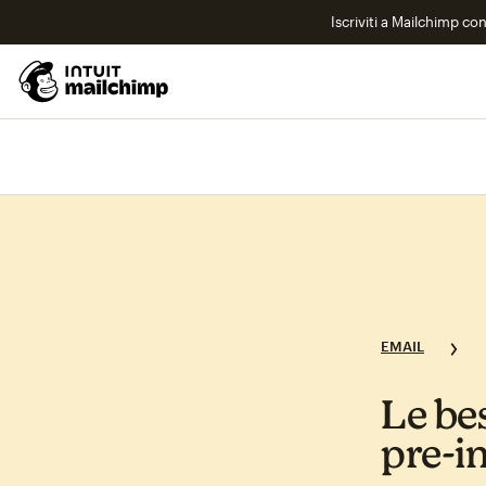
Iscriviti a Mailchimp co
EMAIL
Le bes
pre‑in