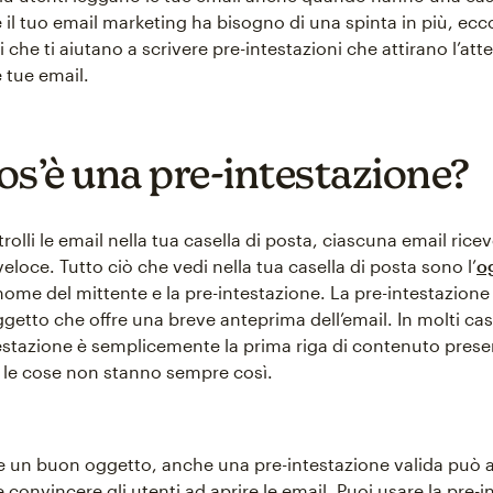
 il tuo email marketing ha bisogno di una spinta in più, ecc
che ti aiutano a scrivere pre-intestazioni che attirano l’att
 tue email.
os’è una pre-intestazione?
lli le email nella tua casella di posta, ciascuna email ricev
eloce. Tutto ciò che vedi nella tua casella di posta sono l’
o
l nome del mittente e la pre-intestazione. La pre-intestazione 
ggetto che offre una breve anteprima dell’email. In molti casi,
testazione è semplicemente la prima riga di contenuto prese
 le cose non stanno sempre così.
 un buon oggetto, anche una pre-intestazione valida può a
e convincere gli utenti ad aprire le email. Puoi usare la pre-