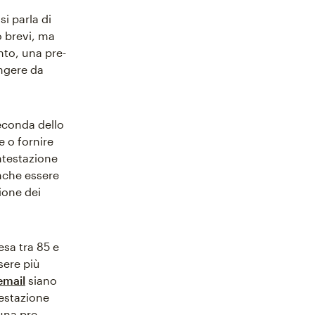
i parla di
o brevi, ma
nto, una pre-
ungere da
seconda dello
 o fornire
ntestazione
anche essere
ione dei
esa tra 85 e
sere più
email
siano
testazione
una pre-