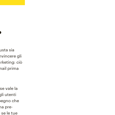
?
usta sia
nvincere gli
rketing: ciò
email prima
se vale la
li utenti
mpegno che
na pre-
 se le tue