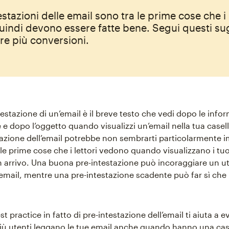
stazioni delle email sono tra le prime cose che i 
uindi devono essere fatte bene. Segui questi su
re più conversioni.
testazione di un’email è il breve testo che vedi dopo le info
 e dopo l’oggetto quando visualizzi un’email nella tua casell
tazione dell’email potrebbe non sembrarti particolarmente 
le prime cose che i lettori vedono quando visualizzano i tu
in arrivo. Una buona pre-intestazione può incoraggiare un u
a email, mentre una pre-intestazione scadente può far sì che 
st practice in fatto di pre-intestazione dell’email ti aiuta a ev
 più utenti leggano le tue email anche quando hanno una cas