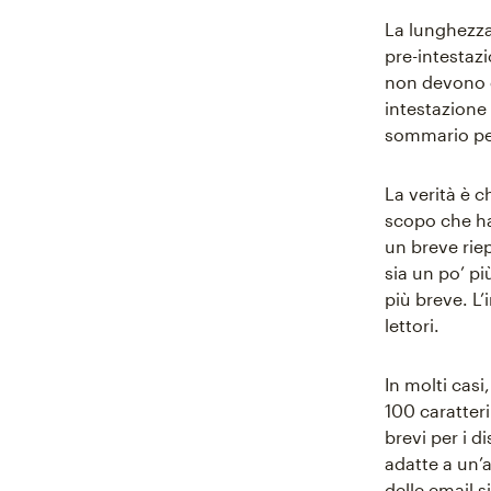
La lunghezza
pre-intestazi
non devono e
intestazione 
sommario per
La verità è 
scopo che ha
un breve rie
sia un po’ p
più breve. L’
lettori.
In molti cas
100 caratteri
brevi per i d
adatte a un’
delle email s