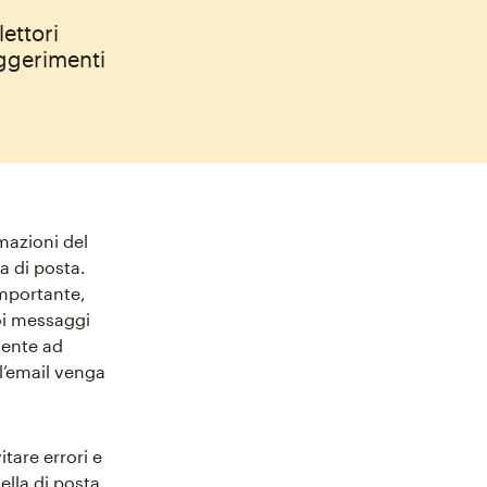
lettori
ggerimenti
rmazioni del
a di posta.
importante,
oi messaggi
tente ad
l’email venga
itare errori e
ella di posta