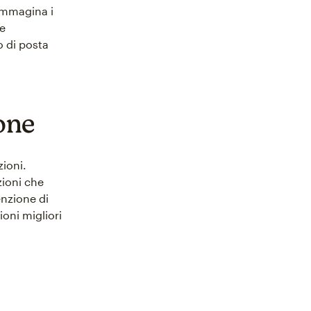
 Immagina i
re
o di posta
ione
zioni.
zioni che
enzione di
ioni migliori