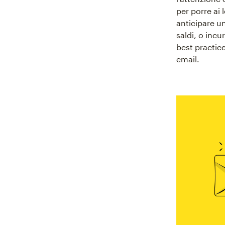
per porre ai
anticipare u
saldi, o incu
best practice
email.