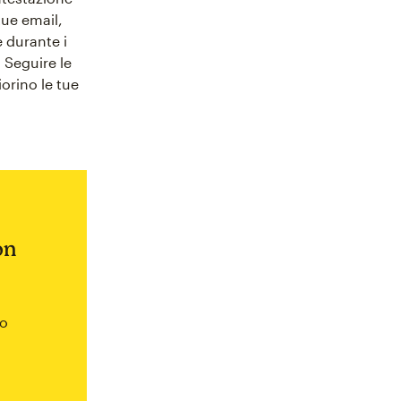
tue email,
 durante i
. Seguire le
iorino le tue
on
do