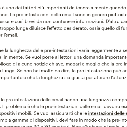
 è uno dei fattori più importanti da tenere a mente quando s
one. Le pre-intestazioni delle email sono in genere piuttost
ssere così brevi da non contenere informazioni. D’altro ca
troppo lunga diluisce l’effetto desiderato, ossia quello di f
 l’email.
che la lunghezza delle pre-intestazioni varia leggermente a 
i in mente. Se vuoi porre ai lettori una domanda importante
pilogo di alcune notizie chiave, magari è meglio che la pre-i
iù lunga. Se non hai molto da dire, la pre-intestazione può 
importante è che la lunghezza sia giusta per attirare l’attenz
i, le pre-intestazioni delle email hanno una lunghezza compr
. Il problema è che le pre-intestazioni delle email devono es
ispositivi mobili. Se vuoi assicurarti che le
intestazioni delle 
ampia gamma di dispositivi, devi fare in modo che la pre-in
ia compresa tra 30 e 80 caratteri. Non c’è niente di male in 