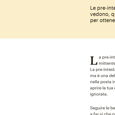
Le pre‑inte
vedono, q
per ottene
L
a pre-in
mittente
La pre-intes
ma è una del
nella posta 
aprire la tu
ignorata.
Seguire le be
a far sì che