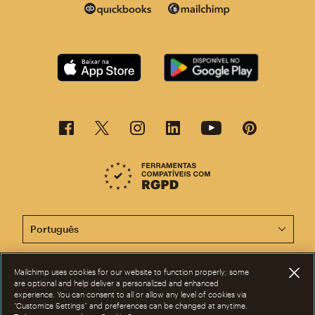
Agora, esta página está disponível em outros idiomas.
Mailchimp uses cookies for our website to function properly; some
©2001-2026 Todos os direitos reservados. Mailchimp® é marca registrada
are optional and help deliver a personalized and enhanced
da The Rocket Science Group. Apple e o logotipo da Apple são marcas
experience. You can consent to all or allow any level of cookies via
registadas da Apple Inc. Mac App Store é marca de serviços da Apple Inc.
“Customize Settings” and preferences can be changed at anytime.