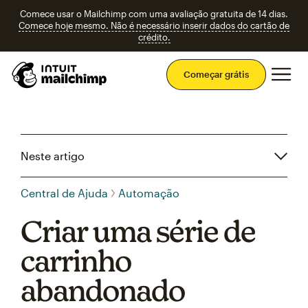
Comece usar o Mailchimp com uma avaliação gratuita de 14 dias.
Comece hoje mesmo. Não é necessário inserir dados do cartão de
crédito.
Men
Começar grátis
Neste artigo
Central de Ajuda
Automação
Criar uma série de
carrinho
abandonado