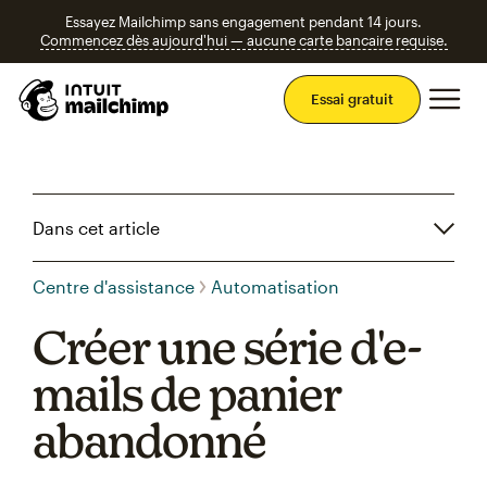
Essayez Mailchimp sans engagement pendant 14 jours.
Commencez dès aujourd'hui — aucune carte bancaire requise.
Men
Essai gratuit
Dans cet article
Centre d'assistance
Automatisation
Créer une série d'e-
mails de panier
abandonné