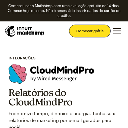
Comece usar o Mailchimp com uma avaliação gratuita de 14 dias.
Comece hoje mesmo. Não é necessário inserir dados do cartão de
crédito.
Men
Começar grátis
INTEGRAÇÕES
Relatórios do
CloudMindPro
Economize tempo, dinheiro e energia. Tenha seus
relatórios de marketing por e-mail gerados para
você!