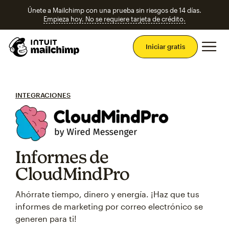
Únete a Mailchimp con una prueba sin riesgos de 14 días.
Empieza hoy. No se requiere tarjeta de crédito.
Men
Iniciar gratis
INTEGRACIONES
Informes de
CloudMindPro
Ahórrate tiempo, dinero y energía. ¡Haz que tus
informes de marketing por correo electrónico se
generen para ti!