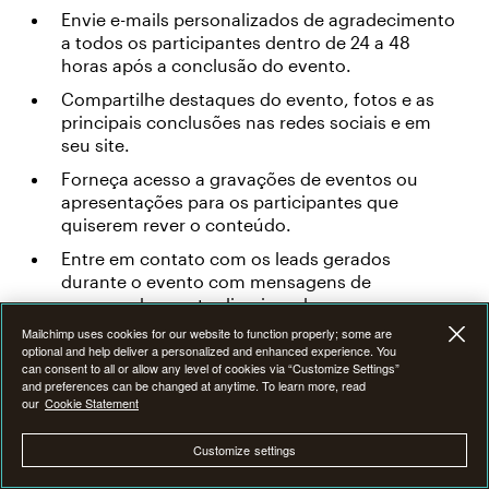
Envie e-mails personalizados de agradecimento
a todos os participantes dentro de 24 a 48
horas após a conclusão do evento.
Compartilhe destaques do evento, fotos e as
principais conclusões nas redes sociais e em
seu site.
Forneça acesso a gravações de eventos ou
apresentações para os participantes que
quiserem rever o conteúdo.
Entre em contato com os leads gerados
durante o evento com mensagens de
acompanhamento direcionadas.
Mailchimp uses cookies for our website to function properly; some are
optional and help deliver a personalized and enhanced experience. You
Obtenha feedback para ajudar você a aprender
can consent to all or allow any level of cookies via “Customize Settings”
and preferences can be changed at anytime. To learn more, read
como melhorar o evento na próxima vez que o
our
Cookie Statement
realizar. Para obter feedback e medir o sucesso do
evento:
Customize settings
Envie pesquisas pós-evento aos participantes,