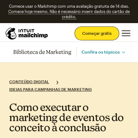
Comece usar o Mailchimp com uma avaliação gratuita de 14 dias.
Comece hoje mesmo. Não é necessário inserir dados do cartão de
crédito.
Men
Começar grátis
Biblioteca de Marketing
Confira os tópicos
CONTEÚDO DIGITAL
IDEIAS PARA CAMPANHAS DE MARKETING
Como executar o
marketing de eventos do
conceito à conclusão