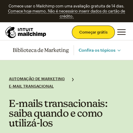
Comece usar o Mailchimp com uma avaliação gratuita de 14 dias.
Comece hoje mesmo. Não é necessário inserir dados do cartão de
crédito.
Men
Começar grátis
Biblioteca de Marketing
Confira os tópicos
AUTOMAÇÃO DE MARKETING
E-MAIL TRANSACIONAL
E‑mails transacionais:
saiba quando e como
utilizá‑los