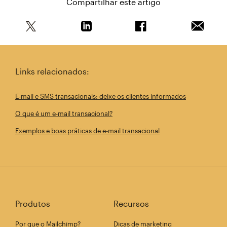
Compartilhar este artigo
Compartilhe este artigo no Twitter
Compartilhe este artigo no Linkedin
Compartilhe este arti
Enviar e
Links relacionados:
E-mail e SMS transacionais: deixe os clientes informados
O que é um e-mail transacional?
Exemplos e boas práticas de e-mail transacional
Produtos
Recursos
Por que o Mailchimp?
Dicas de marketing