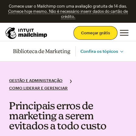
Comece usar o Mailchimp com uma avaliação gratuita de 14 dias.
Comece hoje mesmo. Não é necessário inserir dados do cartão de
crédito.
Men
Começar grátis
Biblioteca de Marketing
Confira os tópicos
GESTÃO E ADMINISTRAÇÃO
COMO LIDERAR E GERENCIAR
Principais erros de
marketing a serem
evitados a todo custo