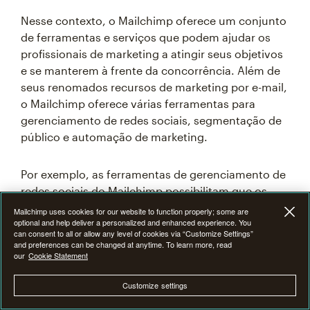
Nesse contexto, o Mailchimp oferece um conjunto
de ferramentas e serviços que podem ajudar os
profissionais de marketing a atingir seus objetivos
e se manterem à frente da concorrência. Além de
seus renomados recursos de marketing por e-mail,
o Mailchimp oferece várias ferramentas para
gerenciamento de redes sociais, segmentação de
público e automação de marketing.
Por exemplo, as ferramentas de gerenciamento de
redes sociais do Mailchimp possibilitam que os
profissionais de marketing otimizem seus esforços
Mailchimp uses cookies for our website to function properly; some are
optional and help deliver a personalized and enhanced experience. You
em várias plataformas, enquanto os recursos de
can consent to all or allow any level of cookies via “Customize Settings”
segmentação de público possibilitam campanhas
and preferences can be changed at anytime. To learn more, read
our
Cookie Statement
mais direcionadas e personalizadas. Os recursos
de automação de marketing do Mailchimp
Customize settings
capacitam os profissionais de marketing a
automatizar tarefas repetitivas, estimular leads e