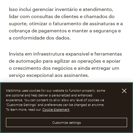
Isso inclui gerenciar inventário e atendimento,
lidar com consultas de clientes e chamados do
suporte, otimizar o faturamento de assinaturas e a
cobrança de pagamentos e manter a segurança e
a conformidade dos dados.
Invista em infraestrutura expansível e ferramentas
de automação para agilizar as operações e apoiar
o crescimento dos negócios e ainda entregar um
serviço excepcional aos assinantes.
Mailchimp uses cookies for our website to function properly; some
are optional and help deliver a personalized and enhanced
Iteração e aprimoramento
experience. You can consent to all or allow any level of cookies via
“Customize Settings” and preferences can be changed at anytime.
constantes
To learn more, read our
Cookie Statement
Customize settings
O lançamento de um negócio de assinaturas é
apenas o começo. A iteração e o aprimoramento