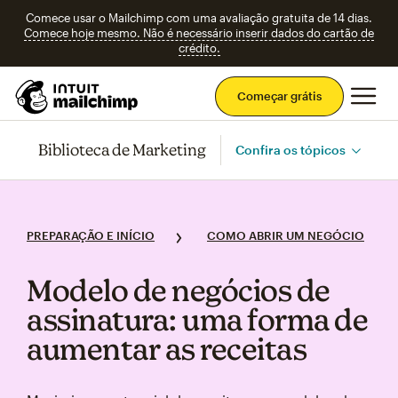
Comece usar o Mailchimp com uma avaliação gratuita de 14 dias.
Comece hoje mesmo. Não é necessário inserir dados do cartão de
crédito.
Men
Começar grátis
Biblioteca de Marketing
Confira os tópicos
PREPARAÇÃO E INÍCIO
COMO ABRIR UM NEGÓCIO
Modelo de negócios de
assinatura: uma forma de
aumentar as receitas