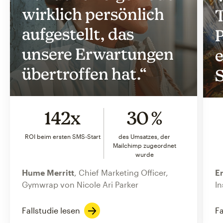
wirklich persönlich
T
aufgestellt, das
P
unsere Erwartungen
e
übertroffen hat.“
S
142x
30 %
ROI beim ersten SMS-Start
des Umsatzes, der
Mailchimp zugeordnet
wurde
Hume Merritt
, Chief Marketing Officer,
Er
Gymwrap von Nicole Ari Parker
In
Fallstudie lesen
Fa