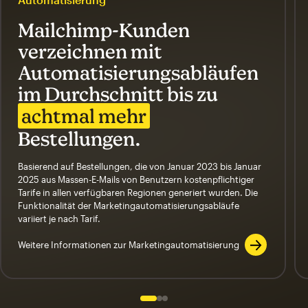
Mailchimp-Kunden
verzeichnen mit
Automatisierungsabläufen
im Durchschnitt bis zu
achtmal mehr
Bestellungen.
Basierend auf Bestellungen, die von Januar 2023 bis Januar
2025 aus Massen-E-Mails von Benutzern kostenpflichtiger
Tarife in allen verfügbaren Regionen generiert wurden. Die
Funktionalität der Marketingautomatisierungsabläufe
variiert je nach Tarif.
Weitere Informationen zur Marketingautomatisierung
Slide 1 of 3
Go to slide 2 of 3
Go to slide 3 of 3