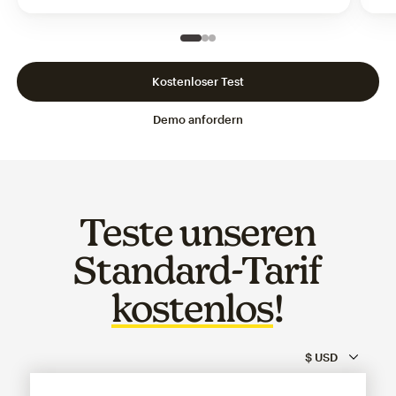
Slide 1 of 3
Go to slide 2 of 3
Go to slide 3 of 3
Kostenloser Test
Demo anfordern
Teste unseren
Standard-Tarif
kostenlos
!