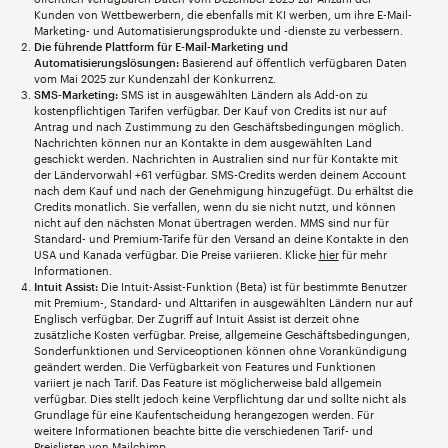
Kunden von Wettbewerbern, die ebenfalls mit KI werben, um ihre E-Mail-
Marketing- und Automatisierungsprodukte und -dienste zu verbessern.
Die führende Plattform für E-Mail-Marketing und
Automatisierungslösungen:
Basierend auf öffentlich verfügbaren Daten
vom Mai 2025 zur Kundenzahl der Konkurrenz.
SMS-Marketing:
SMS ist in ausgewählten Ländern als Add-on zu
kostenpflichtigen Tarifen verfügbar. Der Kauf von Credits ist nur auf
Antrag und nach Zustimmung zu den Geschäftsbedingungen möglich.
Nachrichten können nur an Kontakte in dem ausgewählten Land
geschickt werden. Nachrichten in Australien sind nur für Kontakte mit
der Ländervorwahl +61 verfügbar. SMS-Credits werden deinem Account
nach dem Kauf und nach der Genehmigung hinzugefügt. Du erhältst die
Credits monatlich. Sie verfallen, wenn du sie nicht nutzt, und können
nicht auf den nächsten Monat übertragen werden. MMS sind nur für
Standard- und Premium-Tarife für den Versand an deine Kontakte in den
USA und Kanada verfügbar. Die Preise variieren. Klicke
hier
für mehr
Informationen.
Intuit Assist:
Die Intuit-Assist-Funktion (Beta) ist für bestimmte Benutzer
mit Premium-, Standard- und Alttarifen in ausgewählten Ländern nur auf
Englisch verfügbar. Der Zugriff auf Intuit Assist ist derzeit ohne
zusätzliche Kosten verfügbar. Preise, allgemeine Geschäftsbedingungen,
Sonderfunktionen und Serviceoptionen können ohne Vorankündigung
geändert werden. Die Verfügbarkeit von Features und Funktionen
variiert je nach Tarif. Das Feature ist möglicherweise bald allgemein
verfügbar. Dies stellt jedoch keine Verpflichtung dar und sollte nicht als
Grundlage für eine Kaufentscheidung herangezogen werden. Für
weitere Informationen beachte bitte die verschiedenen Tarif- und
Preislisten von Mailchimp.