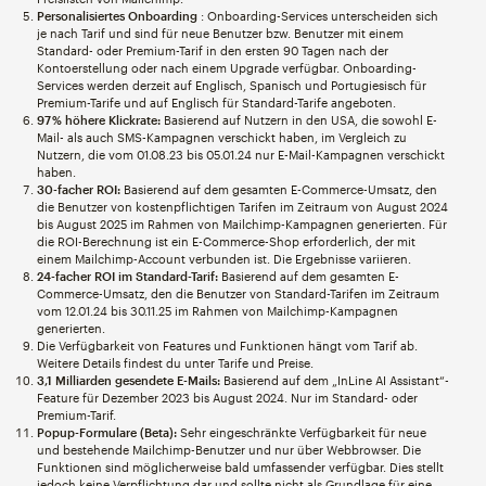
Personalisiertes Onboarding
: Onboarding-Services unterscheiden sich
je nach Tarif und sind für neue Benutzer bzw. Benutzer mit einem
Standard- oder Premium-Tarif in den ersten 90 Tagen nach der
Kontoerstellung oder nach einem Upgrade verfügbar. Onboarding-
Services werden derzeit auf Englisch, Spanisch und Portugiesisch für
Premium-Tarife und auf Englisch für Standard-Tarife angeboten.
97 % höhere Klickrate:
Basierend auf Nutzern in den USA, die sowohl E-
Mail- als auch SMS-Kampagnen verschickt haben, im Vergleich zu
Nutzern, die vom 01.08.23 bis 05.01.24 nur E-Mail-Kampagnen verschickt
haben.
30-facher ROI:
Basierend auf dem gesamten E-Commerce-Umsatz, den
die Benutzer von kostenpflichtigen Tarifen im Zeitraum von August 2024
bis August 2025 im Rahmen von Mailchimp-Kampagnen generierten. Für
die ROI-Berechnung ist ein E-Commerce-Shop erforderlich, der mit
einem Mailchimp-Account verbunden ist. Die Ergebnisse variieren.
24-facher ROI im Standard-Tarif:
Basierend auf dem gesamten E-
Commerce-Umsatz, den die Benutzer von Standard-Tarifen im Zeitraum
vom 12.01.24 bis 30.11.25 im Rahmen von Mailchimp-Kampagnen
generierten.
Die Verfügbarkeit von Features und Funktionen hängt vom Tarif ab.
Weitere Details findest du unter Tarife und Preise.
3,1 Milliarden gesendete E-Mails:
Basierend auf dem „InLine AI Assistant“-
Feature für Dezember 2023 bis August 2024. Nur im Standard- oder
Premium-Tarif.
Popup-Formulare (Beta):
Sehr eingeschränkte Verfügbarkeit für neue
und bestehende Mailchimp-Benutzer und nur über Webbrowser. Die
Funktionen sind möglicherweise bald umfassender verfügbar. Dies stellt
jedoch keine Verpflichtung dar und sollte nicht als Grundlage für eine