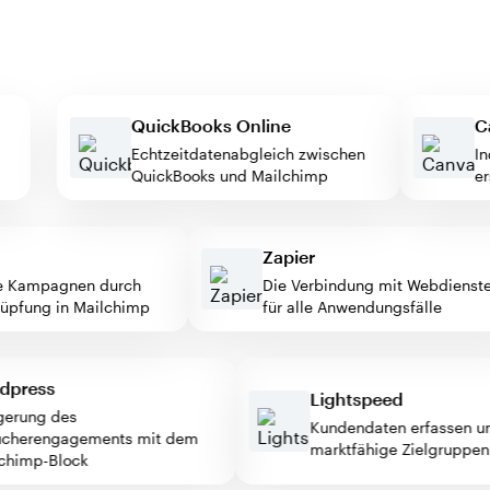
QuickBooks Online
Echtzeitdatenabgleich zwischen
QuickBooks und Mailchimp
Zapier
 Kampagnen durch
Die Verbindung mit Webdiensten
fung in Mailchimp
für alle Anwendungsfälle
ordpress
Lightspeed
teigerung des
Kundendaten erfassen
esucherengagements mit dem
marktfähige Zielgrupp
ailchimp-Block