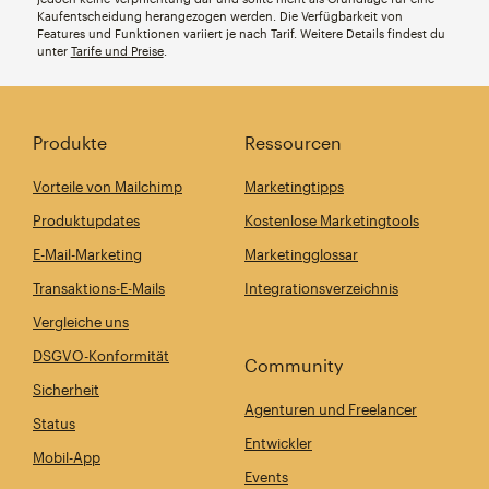
Kaufentscheidung herangezogen werden. Die Verfügbarkeit von
Features und Funktionen variiert je nach Tarif. Weitere Details findest du
unter
Tarife und Preise
.
Produkte
Ressourcen
Vorteile von Mailchimp
Marketingtipps
Produktupdates
Kostenlose Marketingtools
E-Mail-Marketing
Marketingglossar
Transaktions-E-Mails
Integrationsverzeichnis
Vergleiche uns
DSGVO-Konformität
Community
Sicherheit
Agenturen und Freelancer
Status
Entwickler
Mobil-App
Events