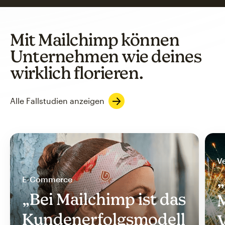
Mit Mailchimp können
Unternehmen wie deines
wirklich florieren.
Alle Fallstudien anzeigen
V
„
E-Commerce
„Bei Mailchimp ist das
Kundenerfolgsmodell
V