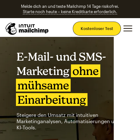
Melde dich an und teste Mailchimp 14 Tage risikofrei.
Starte noch heute – keine Kreditkarte erforderlich.
Ha
Kostenloser Test
E-Mail- und SMS-
Marketing
ohne
mühsame
Einarbeitung
Steigere den Umsatz mit intuitiven
Marketinganalysen, Automatisierungen und
KI‑Tools.