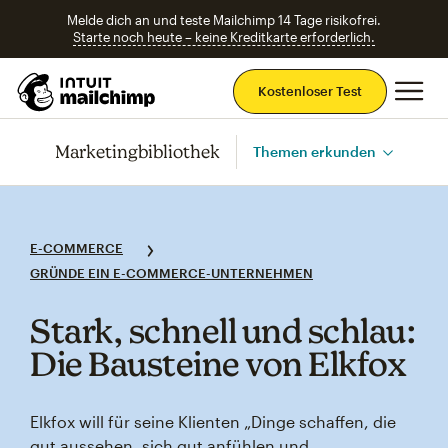
Melde dich an und teste Mailchimp 14 Tage risikofrei.
Starte noch heute – keine Kreditkarte erforderlich.
Ha
Kostenloser Test
Marketingbibliothek
Themen erkunden
E-COMMERCE
GRÜNDE EIN E-COMMERCE-UNTERNEHMEN
Stark, schnell und schlau:
Die Bausteine von Elkfox
Elkfox will für seine Klienten „Dinge schaffen, die
gut aussehen, sich gut anfühlen und