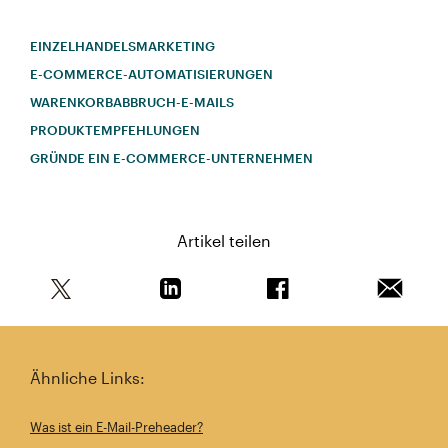
EINZELHANDELSMARKETING
E-COMMERCE-AUTOMATISIERUNGEN
WARENKORBABBRUCH-E-MAILS
PRODUKTEMPFEHLUNGEN
GRÜNDE EIN E-COMMERCE-UNTERNEHMEN
Artikel teilen
Teile diesen Artikel auf Twitter
Teile diesen Artikel auf Linkedin
Teile diesen Artikel au
Artikel 
Ähnliche Links:
Was ist ein E-Mail-Preheader?